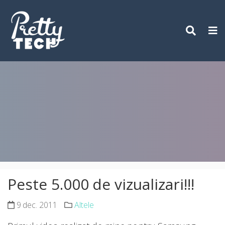
Skip
to
content
Peste 5.000 de vizualizari!!!
9 dec. 2011
Altele