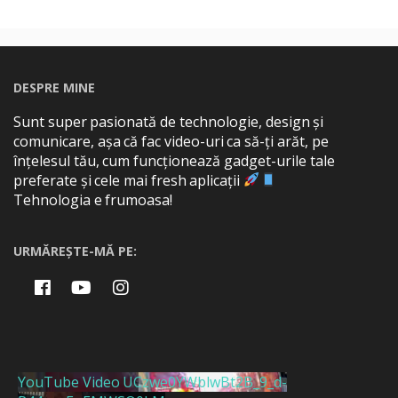
DESPRE MINE
Sunt super pasionată de technologie, design și
comunicare, așa că fac video-uri ca să-ți arăt, pe
înțelesul tău, cum funcționează gadget-urile tale
preferate și cele mai fresh aplicații
Tehnologia e frumoasa!
URMĂREȘTE-MĂ PE:
YouTube Video UCzwe0YWblwBt2B_9_d-