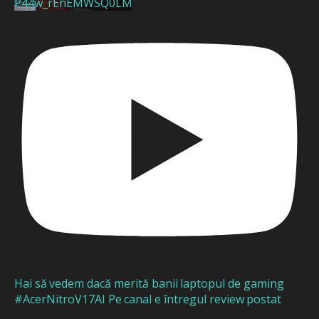
P44w_rEnEMWSQ0LM
Hai să vedem dacă merită banii laptopul de gaming
#AcerNitroV17AI Pe canal e întregul review postat