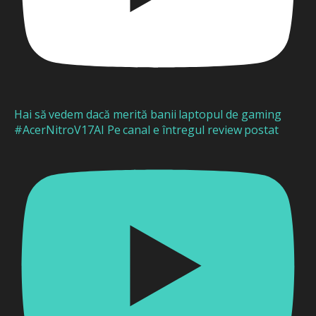
Hai să vedem dacă merită banii laptopul de gaming
#AcerNitroV17AI Pe canal e întregul review postat