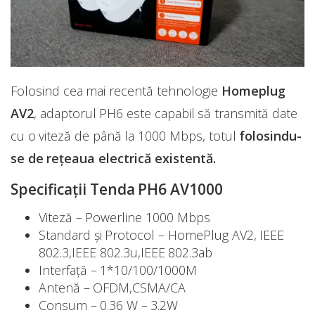
Folosind cea mai recentă tehnologie
Homeplug
AV2
, adaptorul PH6 este capabil să transmită date
cu o viteză de până la 1000 Mbps, totul
folosindu-
se de rețeaua electrică existentă.
Specificații Tenda PH6 AV1000
Viteză – Powerline 1000 Mbps
Standard și Protocol – HomePlug AV2, IEEE
802.3,IEEE 802.3u,IEEE 802.3ab
Interfață – 1*10/100/1000M
Antenă – OFDM,CSMA/CA
Consum – 0.36 W – 3.2W