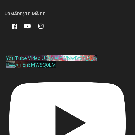
URMĂREȘTE-MĂ PE:
YouTube Video UCzwe0YWblwBt2B_9_d-
P44w_rEnEMWSQ0LM