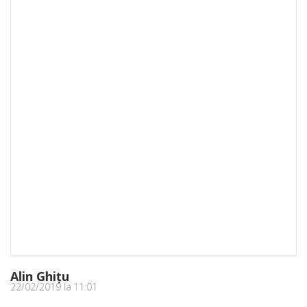
Alin Ghițu
22/02/2019 la 11:01