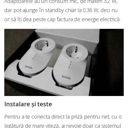
Adaptoarele au un consum mic, de maxim 3.2 W,
dar pot ajunge în standby chiar la 0.36 W, deci nu
or să îți dea peste cap factura de energie electrică.
Instalare și teste
Pentru a te conecta direct la priză pentru net, cu o
legătură de mare viteză, ai nevoie doar ca sistemul