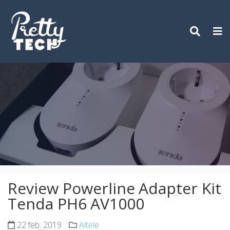
Skip
to
content
Review Powerline Adapter Kit
Tenda PH6 AV1000
22 feb. 2019
Altele