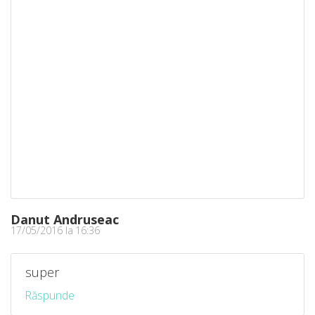
Danut Andruseac
17/05/2016 la 16:36
super
Răspunde