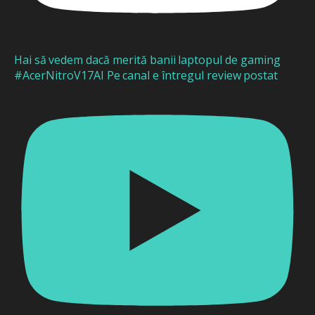
Hai să vedem dacă merită banii laptopul de gaming
#AcerNitroV17AI Pe canal e întregul review postat