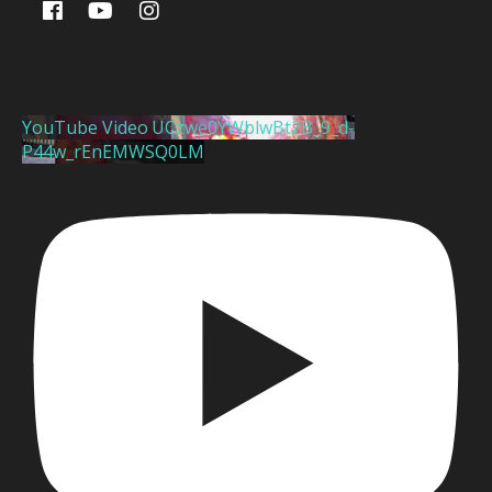
YouTube Video UCzwe0YWblwBt2B_9_d-
P44w_rEnEMWSQ0LM