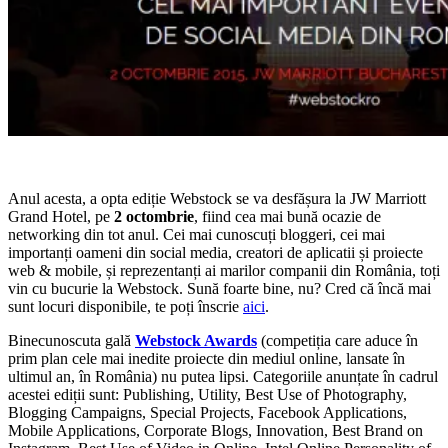
Anul acesta, a opta ediție Webstock se va desfășura la JW Marriott
Grand Hotel, pe
2 octombrie
, fiind cea mai bună ocazie de
networking din tot anul. Cei mai cunoscuți bloggeri, cei mai
importanți oameni din social media, creatori de aplicatii și proiecte
web & mobile, și reprezentanți ai marilor companii din România, toți
vin cu bucurie la Webstock. Sună foarte bine, nu? Cred că încă mai
sunt locuri disponibile, te poți înscrie
aici
.
Binecunoscuta gală
Webstock Awards
(competiția care aduce în
prim plan cele mai inedite proiecte din mediul online, lansate în
ultimul an, în România) nu putea lipsi. Categoriile anunțate în cadrul
acestei ediții sunt: Publishing, Utility, Best Use of Photography,
Blogging Campaigns, Special Projects, Facebook Applications,
Mobile Applications, Corporate Blogs, Innovation, Best Brand on