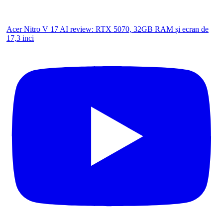
Acer Nitro V 17 AI review: RTX 5070, 32GB RAM și ecran de
17,3 inci