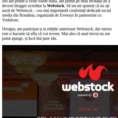
Ieri am primit o veste foarte bună, am primit pe mail invitația de a
deveni blogger acreditat la
Webstock
. Să nu-mi spuneți că nu ați
auzit de Webstock – cea mai importantă conferință dedicată social
media din România, organizată de Evensys în parteneriat cu
Vodafone.
Desigur, am participat și la edițiile anterioare Webstock, dar mereu
este o bucurie să aflu că voi reveni. Mai ales că anul trecut nu am
putut ajunge, și încă îmi pare rău.