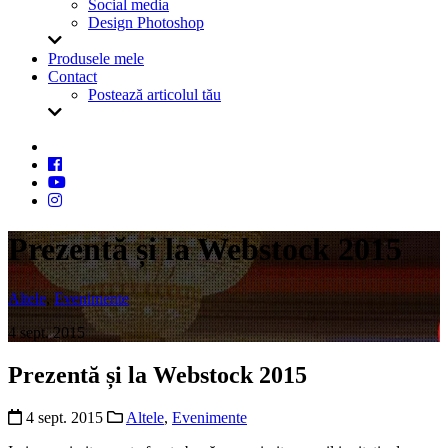
Social media
Design Photoshop
Produsele mele
Contact
Postează articolul tău
Prezentă și la Webstock 2015
Altele
,
Evenimente
4 sept. 2015
Prezentă și la Webstock 2015
4 sept. 2015
Altele
,
Evenimente