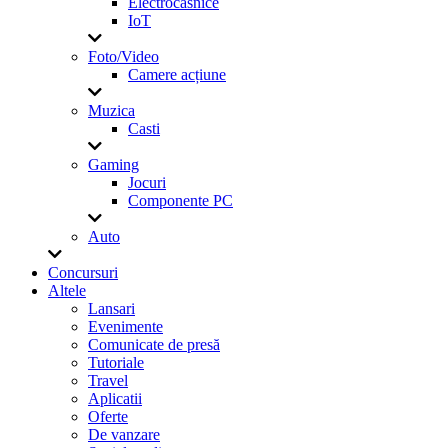
Electrocasnice
IoT
Foto/Video
Camere acțiune
Muzica
Casti
Gaming
Jocuri
Componente PC
Auto
Concursuri
Altele
Lansari
Evenimente
Comunicate de presă
Tutoriale
Travel
Aplicatii
Oferte
De vanzare