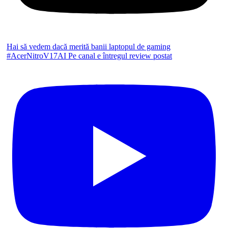
Hai să vedem dacă merită banii laptopul de gaming
#AcerNitroV17AI Pe canal e întregul review postat