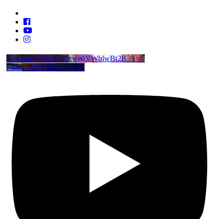
YouTube Video UCzwe0YWblwBt2B_9_d-
P44w_rEnEMWSQ0LM