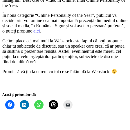
Instagram, Best Use of Video in Online, Intel Online Personality of
the Year.
În noua categorie “Online Personality of the Year”, publicul va
decide prin vot online cea mai importantă prezență din mediul online
și social media, în România. Sigur și voi aveți o persoană preferată,
o puteți propune
aici
.
Ce îmi place cel mai mult la Webstock este faptul că poți propune
chiar tu subiectele de discuție, sau un speaker care crezi că ar putea
să susțină o prezentare reușită. Astfel, evenimentul este mereu cel
puțin la nivelul așteptărilor participanților, subiectele de discuție
fiind de ultimă oră.
Promit să vă țin la curent cu tot ce se întâmplă la Webstock.
Arată și prietenilor tăi: