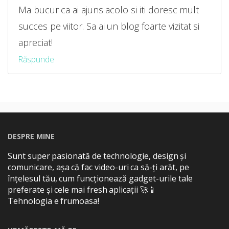
Ma bucur ca ai ajuns acolo si iti doresc mult
succes pe viitor. Sa ai un blog foarte vizitat si
apreciat!
Răspunde
DESPRE MINE
Sunt super pasionată de technologie, design și
comunicare, așa că fac video-uri ca să-ți arăt, pe
înțelesul tău, cum funcționează gadget-urile tale
preferate și cele mai fresh aplicații 🚀📱
Tehnologia e frumoasa!