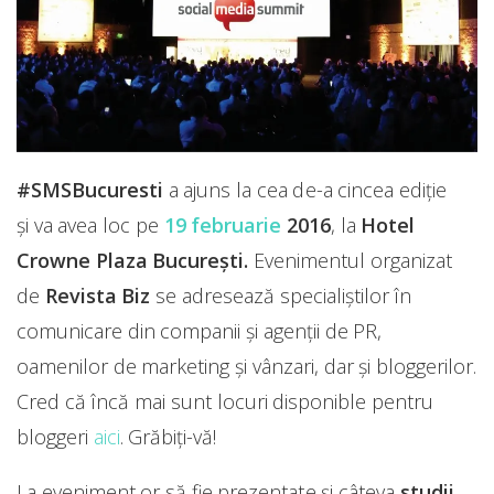
#SMSBucuresti
a ajuns la cea de-a cincea ediție
și va avea loc pe
19 februarie
2016
, la
Hotel
Crowne Plaza București.
Evenimentul organizat
de
Revista Biz
se adresează specialiștilor în
comunicare din companii și agenții de PR,
oamenilor de marketing și vânzari, dar și bloggerilor.
Cred că încă mai sunt locuri disponible pentru
bloggeri
aici
. Grăbiți-vă!
La eveniment or să fie prezentate și câteva
studii