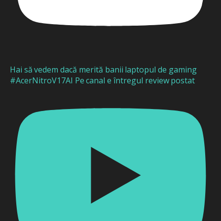
Hai să vedem dacă merită banii laptopul de gaming
#AcerNitroV17AI Pe canal e întregul review postat