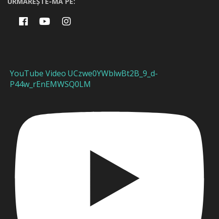
URMĂREȘTE-MĂ PE:
YouTube Video UCzwe0YWblwBt2B_9_d-
P44w_rEnEMWSQ0LM