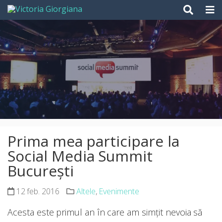
Skip
to
content
Prima mea participare la
Social Media Summit
București
12 feb. 2016
Altele
,
Evenimente
Acesta este primul an în care am simțit nevoia să