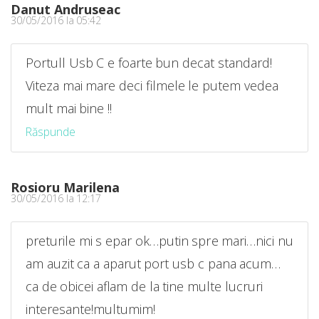
Danut Andruseac
30/05/2016 la 05:42
Portull Usb C e foarte bun decat standard!
Viteza mai mare deci filmele le putem vedea
mult mai bine !!
Răspunde
Rosioru Marilena
30/05/2016 la 12:17
preturile mi s epar ok…putin spre mari…nici nu
am auzit ca a aparut port usb c pana acum…
ca de obicei aflam de la tine multe lucruri
interesante!multumim!