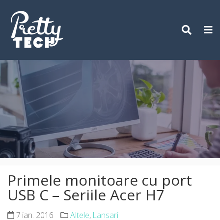
Skip
to
content
Primele monitoare cu port
USB C – Seriile Acer H7
7 ian. 2016
Altele
,
Lansari