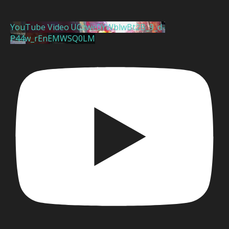
YouTube Video UCzwe0YWblwBt2B_9_d-
P44w_rEnEMWSQ0LM