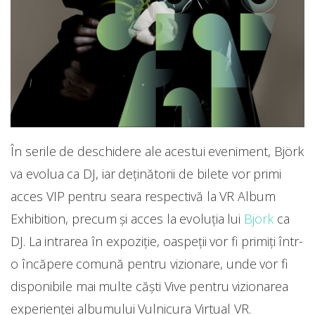
În serile de deschidere ale acestui eveniment, Björk
va evolua ca DJ, iar deținătorii de bilete vor primi
acces VIP pentru seara respectivă la VR Album
Exhibition, precum și acces la evoluția lui
Björk
ca
DJ. La intrarea în expoziție, oaspeții vor fi primiți într-
o încăpere comună pentru vizionare, unde vor fi
disponibile mai multe căști Vive pentru vizionarea
experienței albumului Vulnicura Virtual VR.