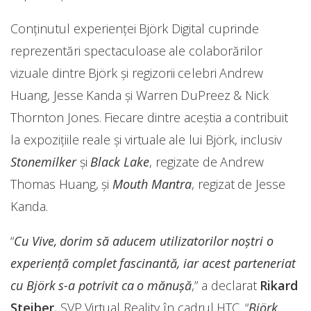
Conținutul experienței Björk Digital cuprinde
reprezentări spectaculoase ale colaborărilor
vizuale dintre Björk și regizorii celebri Andrew
Huang, Jesse Kanda și Warren DuPreez & Nick
Thornton Jones. Fiecare dintre aceștia a contribuit
la expozițiile reale și virtuale ale lui Björk, inclusiv
Stonemilker
și
Black Lake
, regizate de Andrew
Thomas Huang, și
Mouth Mantra
, regizat de Jesse
Kanda.
“
Cu Vive, dorim să aducem utilizatorilor noștri o
experiență complet fascinantă, iar acest parteneriat
cu Björk s-a potrivit ca o mănușă
,” a declarat
Rikard
Steiber
, SVP Virtual Reality în cadrul HTC. “
Björk