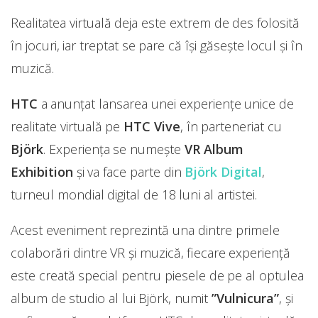
Realitatea virtuală deja este extrem de des folosită
în jocuri, iar treptat se pare că își găsește locul și în
muzică.
HTC
a anunțat lansarea unei experiențe unice de
realitate virtuală pe
HTC Vive
, în parteneriat cu
Björk
. Experiența se numește
VR Album
Exhibition
și va face parte din
Björk Digital
,
turneul mondial digital de 18 luni al artistei.
Acest eveniment reprezintă una dintre primele
colaborări dintre VR și muzică, fiecare experiență
este creată special pentru piesele de pe al optulea
album de studio al lui Björk, numit
”Vulnicura”
, și