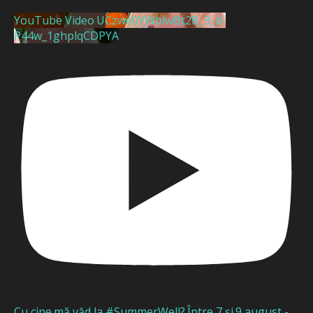
YouTube Video UCzwe0YWblwBt2B_9_d-
P44w_1ghplqCDPYA
Cu cine mă văd la #SummerWell? Între 7 și 9 august -