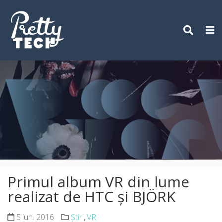
Skip
to
content
Primul album VR din lume
realizat de HTC și BJÖRK
5 iun. 2016
Știri
,
VR