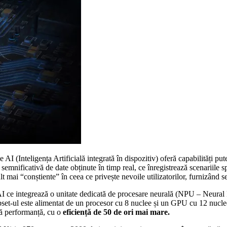
I (Inteligența Artificială integrată în dispozitiv) oferă capabilități pute
semnificativă de date obținute în timp real, ce înregistrează scenariile sp
 mai “conștiente” în ceea ce privește nevoile utilizatorilor, furnizând se
I ce integrează o unitate dedicată de procesare neurală (NPU – Neural
pset-ul este alimentat de un procesor cu 8 nuclee și un GPU cu 12 nucl
tă performanță, cu o
eficiență de 50 de ori mai mare.