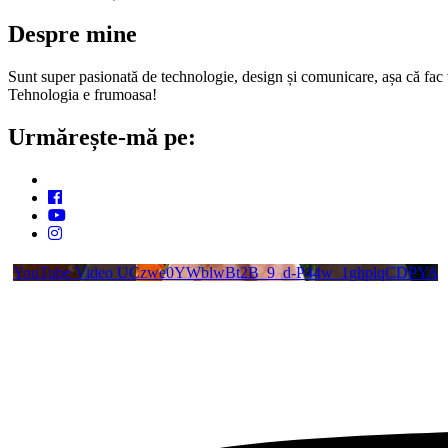
Despre mine
Sunt super pasionată de technologie, design și comunicare, așa că fac vi
Tehnologia e frumoasa!
Urmărește-mă pe:
YouTube Video UCzwe0YWblwBt2B_9_d-P44w_1ghplqCDPYA