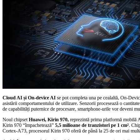
Cloud AI și On-device AI
se pot completa una pe cealaltă, On-Device A
asistării comportamentului de utilizare. Senzorii procesează o cantitate 
de capabilități puternice de procesare, smartphone-urile vor deveni mult
Noul chipset
Huawei, Kirin 970,
reprezintă prima platformă mobilă A
Kirin 970 “împachetează”
5,5 milioane de tranzistori pe 1 cm²
. Chi
Cortex-A73, procesorul Kirin 970 oferă de până la 25 de ori mai mul