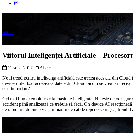
Viitorul Inteligenței Artificiale
Altele
11 sept. 2017
Viitorul Inteligenței Artificiale – Procesor
11 sept. 2017
Altele
Noul trend pentru inteligența artificială este trecea acesteia din Cloud 
device-urile doar accesează datele din Cloud, acum se vrea iar trecea t
este importantă.
Cel mai bun exemplu este la mașinile inteligente. Nu este deloc sigur c
accident până analizează ce trebuie să facă. On-device AI reacționeză r
de rapid, nu depinde viața nimănui de cât de repede se mișcă, trendul ac