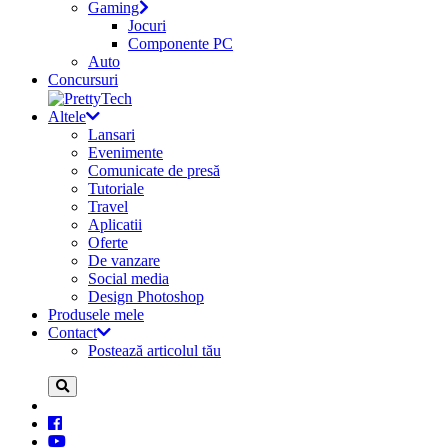
Gaming
Jocuri
Componente PC
Auto
Concursuri
Altele
Lansari
Evenimente
Comunicate de presă
Tutoriale
Travel
Aplicatii
Oferte
De vanzare
Social media
Design Photoshop
Produsele mele
Contact
Postează articolul tău