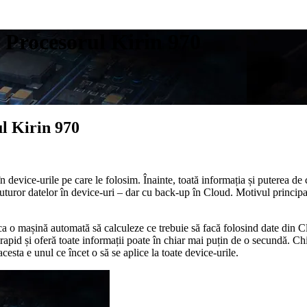
 – Procesorul Kirin 970
ul Kirin 970
în device-urile pe care le folosim. Înainte, toată informația și puterea de
uturor datelor în device-uri – dar cu back-up în Cloud. Motivul principal 
a o mașină automată să calculeze ce trebuie să facă folosind date din Cl
apid și oferă toate informații poate în chiar mai puțin de o secundă. Ch
esta e unul ce încet o să se aplice la toate device-urile.