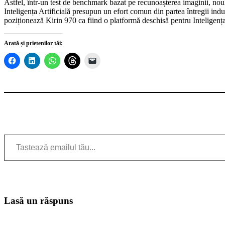
Astfel, într-un test de benchmark bazat pe recunoașterea imaginii, noul
Inteligența Artificială presupun un efort comun din partea întregii ind
poziționează Kirin 970 ca fiind o platformă deschisă pentru Inteligența 
Arată și prietenilor tăi:
Tastează emailul tău...
Lasă un răspuns