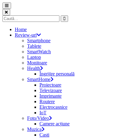
Skip
to
content
Caută
după:
Home
Review-uri
Smartphone
Tablete
SmartWatch
Laptop
Monitoare
Health
Îngrijire personală
SmartHome
Proiectoare
Televizoare
Imprimante
Routere
Electrocasnice
IoT
Foto/Video
Camere acțiune
Muzica
Casti