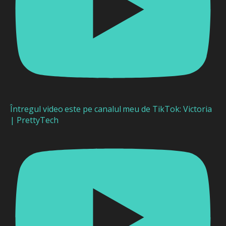
Întregul video este pe canalul meu de TikTok: Victoria
| PrettyTech