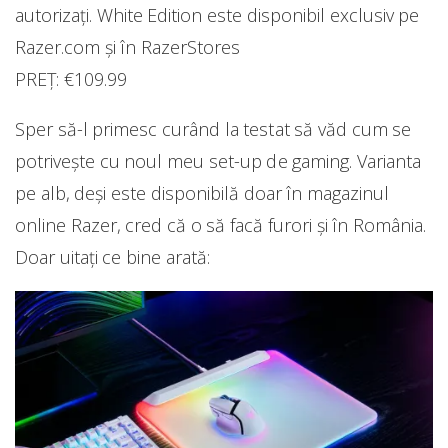
autorizați. White Edition este disponibil exclusiv pe
Razer.com și în RazerStores
PREȚ: €109.99
Sper să-l primesc curând la testat să văd cum se
potrivește cu noul meu set-up de gaming. Varianta
pe alb, deși este disponibilă doar în magazinul
online Razer, cred că o să facă furori și în România.
Doar uitați ce bine arată: