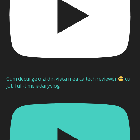
Cum decurge o zi din viața mea ca tech reviewer
cu
job full-time #dailyvlog