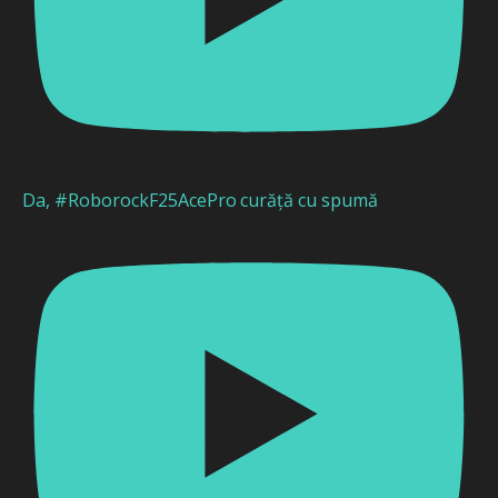
Da, #RoborockF25AcePro curăță cu spumă