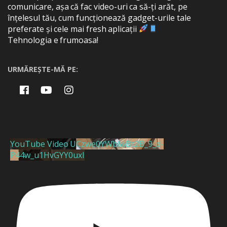
comunicare, așa că fac video-uri ca să-ți arăt, pe
înțelesul tău, cum funcționează gadget-urile tale
preferate și cele mai fresh aplicații
Tehnologia e frumoasa!
URMĂREȘTE-MĂ PE:
YouTube Video UCzwe0YWblwBt2B_9_d-
P44w_u1HvGYY0uxI