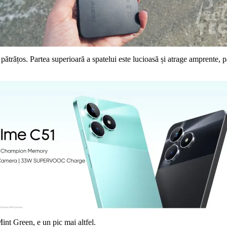
trățos. Partea superioară a spatelui este lucioasă și atrage amprente, pa
int Green, e un pic mai altfel.