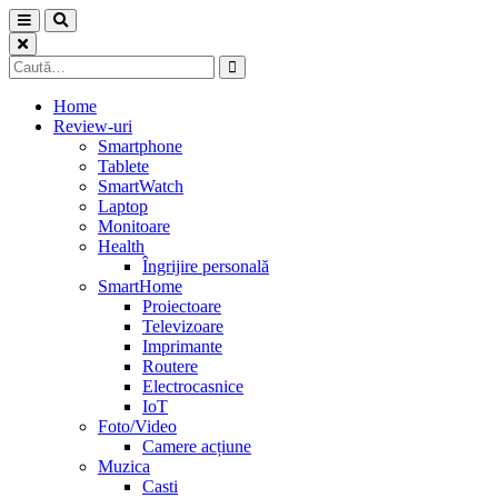
Skip
to
content
Caută
după:
Home
Review-uri
Smartphone
Tablete
SmartWatch
Laptop
Monitoare
Health
Îngrijire personală
SmartHome
Proiectoare
Televizoare
Imprimante
Routere
Electrocasnice
IoT
Foto/Video
Camere acțiune
Muzica
Casti