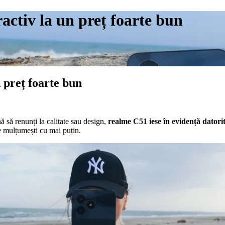
ctiv la un preț foarte bun
 preț foarte bun
 să renunți la calitate sau design,
realme C51 iese în evidență datori
te mulțumești cu mai puțin.