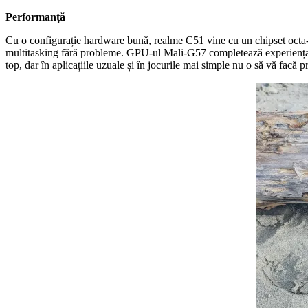
Performanță
Cu o configurație hardware bună, realme C51 vine cu un chipset octa-co
multitasking fără probleme. GPU-ul Mali-G57 completează experiența, in
top, dar în aplicațiile uzuale și în jocurile mai simple nu o să vă fa