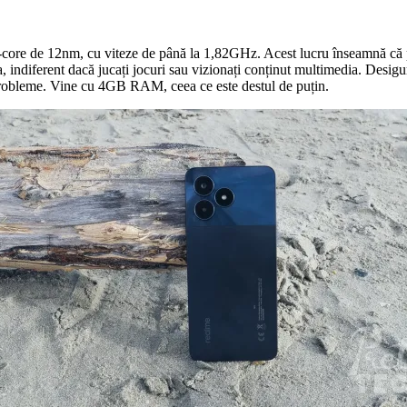
re de 12nm, cu viteze de până la 1,82GHz. Acest lucru înseamnă că puteț
diferent dacă jucați jocuri sau vizionați conținut multimedia. Desigur,
că probleme. Vine cu 4GB RAM, ceea ce este destul de puțin.