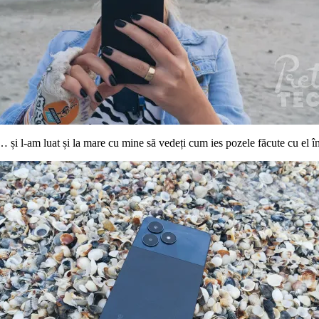
 și l-am luat și la mare cu mine să vedeți cum ies pozele făcute cu el î