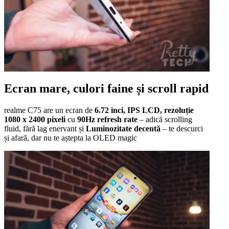
Ecran mare, culori faine și scroll rapid
realme C75 are un ecran de
6.72 inci, IPS LCD, rezoluție
1080 x 2400 pixeli
cu
90Hz refresh rate
– adică scrolling
fluid, fără lag enervant și
Luminozitate decentă
– te descurci
și afară, dar nu te aștepta la OLED magic