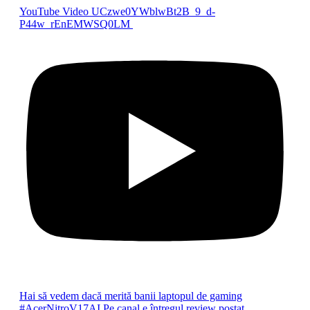
YouTube Video UCzwe0YWblwBt2B_9_d-
P44w_rEnEMWSQ0LM
Hai să vedem dacă merită banii laptopul de gaming
#AcerNitroV17AI Pe canal e întregul review postat