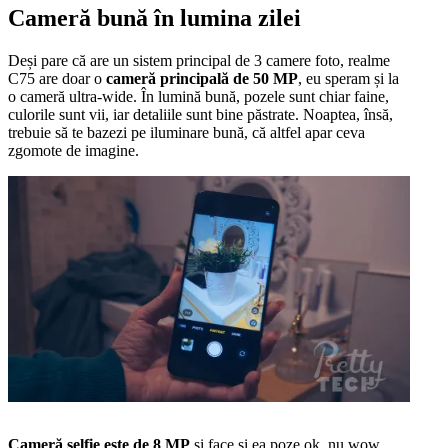
Cameră bună în lumina zilei
Deși pare că are un sistem principal de 3 camere foto, realme
C75 are doar o
cameră principală de 50 MP
, eu speram și la
o cameră ultra-wide. În lumină bună, pozele sunt chiar faine,
culorile sunt vii, iar detaliile sunt bine păstrate. Noaptea, însă,
trebuie să te bazezi pe iluminare bună, că altfel apar ceva
zgomote de imagine.
Cameră selfie este de 8 MP
și face și ea poze ok, nu wow.