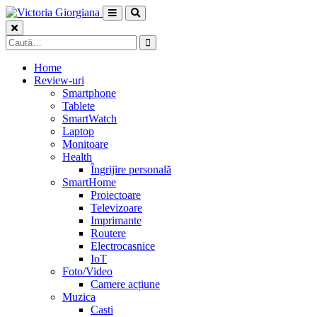
Skip
to
content
Caută
după:
Home
Review-uri
Smartphone
Tablete
SmartWatch
Laptop
Monitoare
Health
Îngrijire personală
SmartHome
Proiectoare
Televizoare
Imprimante
Routere
Electrocasnice
IoT
Foto/Video
Camere acțiune
Muzica
Casti