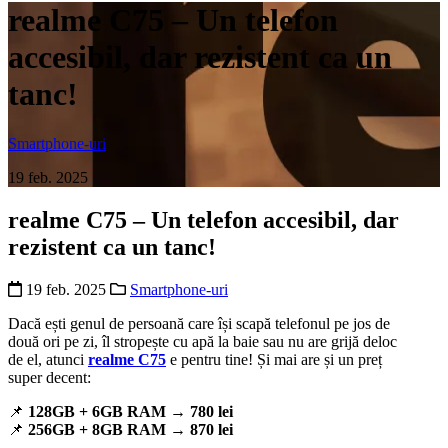
realme C75 – Un telefon
accesibil, dar rezistent ca un
tanc!
Smartphone-uri
19 feb. 2025
realme C75 – Un telefon accesibil, dar
rezistent ca un tanc!
19 feb. 2025
Smartphone-uri
Dacă ești genul de persoană care își scapă telefonul pe jos de
două ori pe zi, îl stropește cu apă la baie sau nu are grijă deloc
de el, atunci
realme C75
e pentru tine! Și mai are și un preț
super decent:
📌
128GB + 6GB RAM → 780 lei
📌
256GB + 8GB RAM → 870 lei