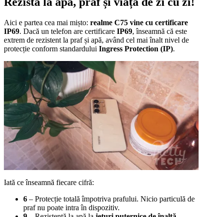
Rezistă la apă, praf și viața de zi cu zi!
Aici e partea cea mai mișto:
realme C75 vine cu certificare
IP69
. Dacă un telefon are certificare
IP69
, înseamnă că este
extrem de rezistent la praf și apă, având cel mai înalt nivel de
protecție conform standardului
Ingress Protection (IP)
.
Iată ce înseamnă fiecare cifră:
6
– Protecție totală împotriva prafului. Nicio particulă de
praf nu poate intra în dispozitiv.
9
– Rezistență la apă la
jeturi puternice de înaltă