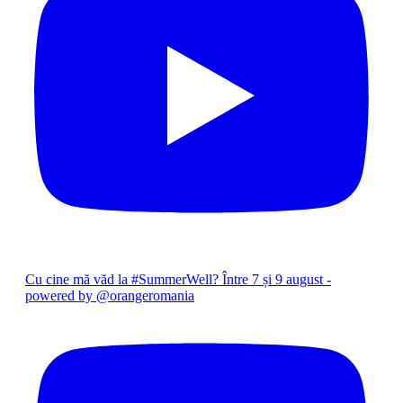
Cu cine mă văd la #SummerWell? Între 7 și 9 august -
powered by @orangeromania