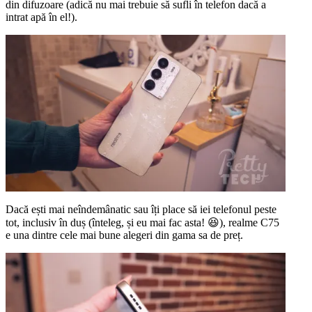
din difuzoare (adică nu mai trebuie să sufli în telefon dacă a
intrat apă în el!).
Dacă ești mai neîndemânatic sau îți place să iei telefonul peste
tot, inclusiv în duș (înteleg, și eu mai fac asta! 😆), realme C75
e una dintre cele mai bune alegeri din gama sa de preț.