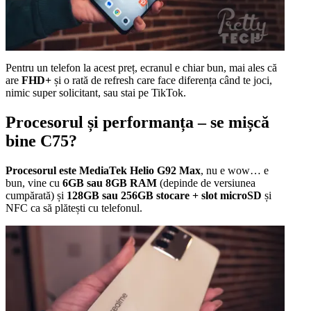
Pentru un telefon la acest preț, ecranul e chiar bun, mai ales că
are
FHD+
și o rată de refresh care face diferența când te joci,
nimic super solicitant, sau stai pe TikTok.
Procesorul și performanța – se mișcă
bine C75?
Procesorul este MediaTek Helio G92 Max
, nu e wow… e
bun, vine cu
6GB sau 8GB RAM
(depinde de versiunea
cumpărată) și
128GB sau 256GB stocare + slot microSD
și
NFC ca să plătești cu telefonul.