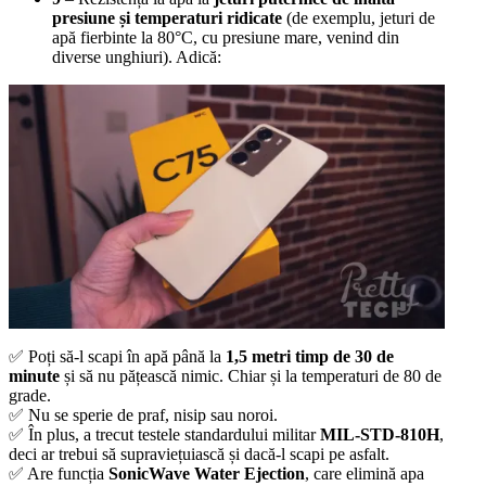
presiune și temperaturi ridicate
(de exemplu, jeturi de
apă fierbinte la 80°C, cu presiune mare, venind din
diverse unghiuri). Adică:
✅ Poți să-l scapi în apă până la
1,5 metri timp de 30 de
minute
și să nu pățească nimic. Chiar și la temperaturi de 80 de
grade.
✅ Nu se sperie de praf, nisip sau noroi.
✅ În plus, a trecut testele standardului militar
MIL-STD-810H
,
deci ar trebui să supraviețuiască și dacă-l scapi pe asfalt.
✅ Are funcția
SonicWave Water Ejection
, care elimină apa