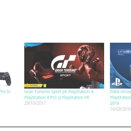
Pro ȘI
Gran Turismo Sport pe PlayStation 4,
Data oficia
PlayStation 4 Pro și PlayStation VR
PlayStatio
29/10/2017
2016
16/03/201