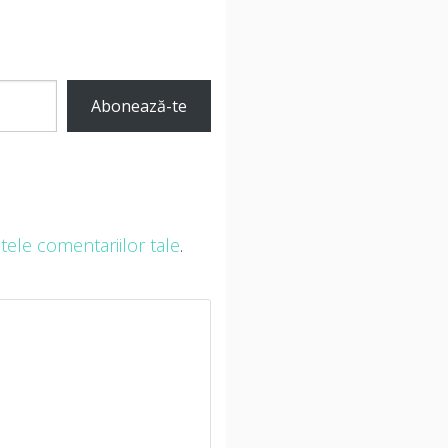
Abonează-te
ele comentariilor tale
.