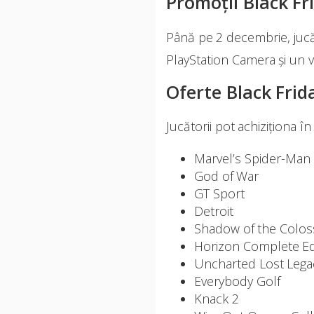
Promoții Black Fr
Până pe 2 decembrie, jucă
PlayStation Camera și un 
Oferte Black Frida
Jucătorii pot achiziționa î
Marvel
’s
Spide
God of 
GT Spor
Detroit
Shadow of the C
Horizon Complete 
Uncharted Lost 
Everybod
Knack