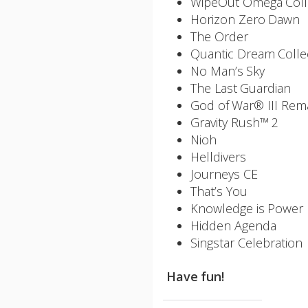
WipeOut Omega Col
Horizon Zero 
The Ord
Quantic Dream Col
No Man’s
The Last Gu
God of War® III Re
Gravity Rush
Nioh
Helldiver
Journeys
That’s Y
Knowledge is P
Hidden Ag
Singstar Cele
Have fun!