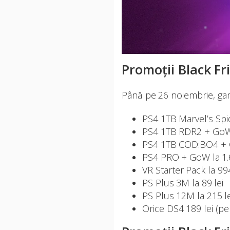
Promoții Black Fr
Până pe 26 noiembrie, game
PS4 1TB Marvel’s Spi
PS4 1TB RDR2 + GoW 
PS4 1TB COD:BO4 + G
PS4 PRO + GoW la 1.6
VR Starter Pack la 994
PS Plus 3M la 89 lei
PS Plus 12M la 215 le
Orice DS4 189 lei (pen