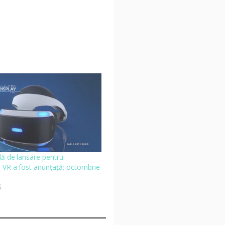
lă de lansare pentru
n VR a fost anunțață: octombrie
6