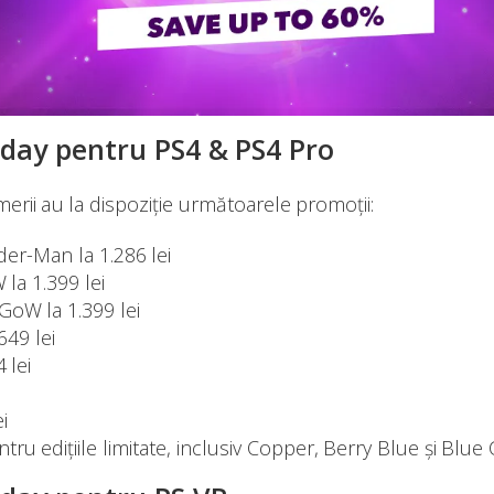
iday pentru PS4 & PS4 Pro
rii au la dispoziție următoarele promoții:
der-Man la 1.286 lei
la 1.399 lei
oW la 1.399 lei
49 lei
 lei
i
tru edițiile limitate, inclusiv Copper, Berry Blue și Blu