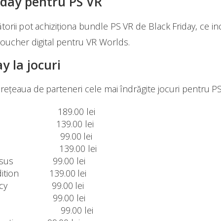
iday pentru PS VR
torii pot achiziționa bundle PS VR de Black Friday, ce i
voucher digital pentru VR Worlds.
y la jocuri
n rețeaua de parteneri cele mai îndrăgite jocuri pentru PS4
r-Man
189.00 lei
War
139.00 lei
t
99.00 lei
139.00 lei
olossus 99.00 lei
Edition 139.00 lei
Legacy 99.00 lei
y Golf
99.00 lei
 2
99.00 lei