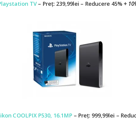
Pl
aystation TV
– Preț: 239,99lei – Reducere 45%
+ 10
 Nikon COOLPIX P530, 16.1MP
– Preț: 999,99lei – Red