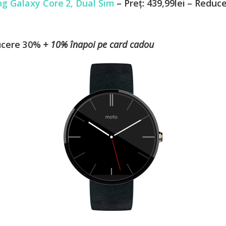
g Galaxy Core 2, Dual Sim
– Preț: 439,99lei – Redu
ducere 30%
+ 10% înapoi pe card cadou