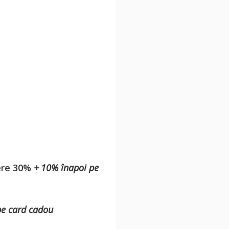
cere 30%
+ 10% înapoi pe
pe card cadou