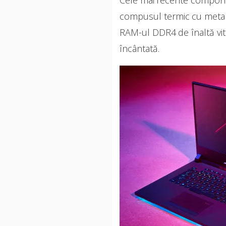
Cele mai recente componen
compusul termic cu metal l
RAM-ul DDR4 de înaltă vit
încântată.