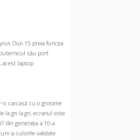
rus Duo 15 preia funcția
puternicul său port
, acest laptop
tr-o carcasă cu o grosime
la gri la gri, ecranul este
 din generația a 10-a.
m și culorile validate