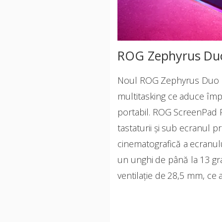
ROG Zephyrus Du
Noul ROG Zephyrus Duo 15
multitasking ce aduce împr
portabil. ROG ScreenPad P
tastaturii și sub ecranul p
cinematografică a ecranul
un unghi de până la 13 gr
ventilație de 28,5 mm, ce