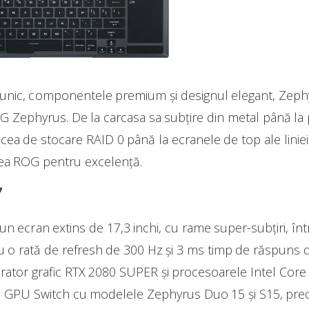
unic, componentele premium și designul elegant, Zephy
G Zephyrus. De la carcasa sa subțire din metal până la 
cea de stocare RAID 0 până la ecranele de top ale liniei
ea ROG pentru excelență.
7
n ecran extins de 17,3 inchi, cu rame super-subțiri, în
u o rată de refresh de 300 Hz și 3 ms timp de răspuns de 
ator grafic RTX 2080 SUPER și procesoarele Intel Core i7
e GPU Switch cu modelele Zephyrus Duo 15 și S15, precu