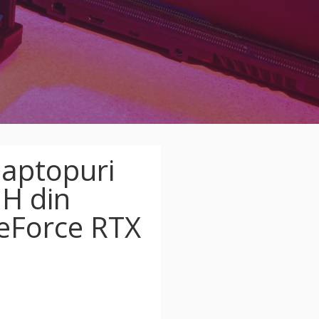
laptopuri
 H din
GeForce RTX