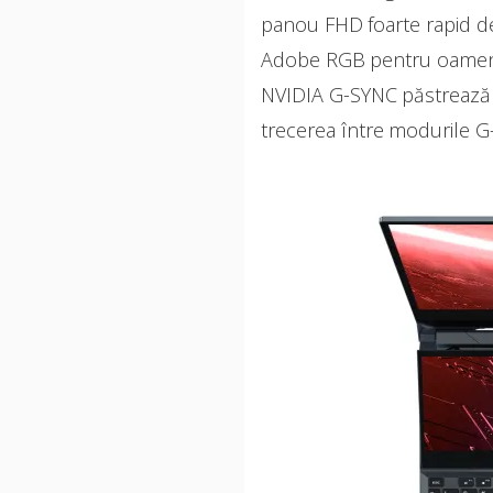
panou FHD foarte rapid d
Adobe RGB pentru oamenii 
NVIDIA G-SYNC păstrează e
trecerea între modurile G