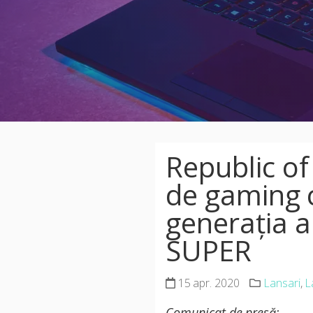
Republic of
de gaming c
generația a
SUPER
15 apr. 2020
Lansari
,
L
Comunicat de presă: