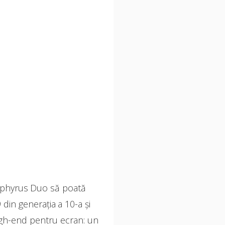
ephyrus Duo să poată
din generația a 10-a și
igh-end pentru ecran: un