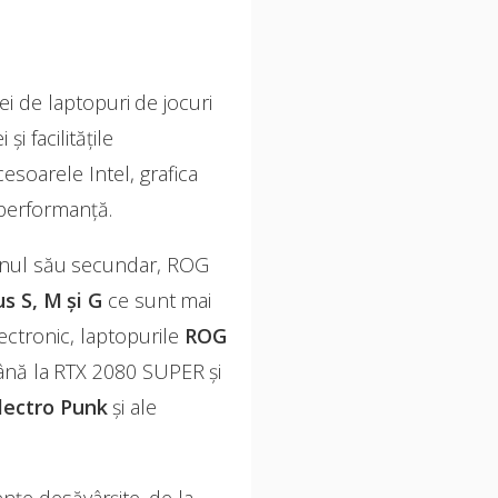
i de laptopuri de jocuri
i facilitățile
esoarele Intel, grafica
 performanță.
anul său secundar, ROG
s S, M și G
ce sunt mai
lectronic, laptopurile
ROG
până la RTX 2080 SUPER și
lectro Punk
și ale