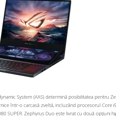
dynamic System (AAS) determină posibilitatea pentru Z
ce într-o carcasă zveltă, incluzând procesorul Core i9 
2080 SUPER. Zephyrus Duo este livrat cu două opțiuni h