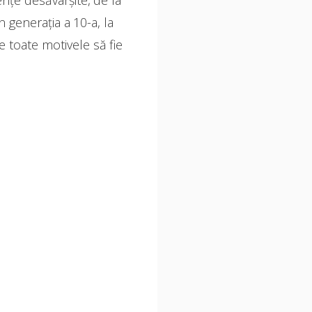
țe desăvârșite, de la
 generația a 10-a, la
 toate motivele să fie