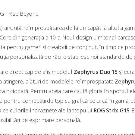
 anunță reîmprospătarea de la un capăt la altul a game
ore din generația a 10-a. Noul design uimitor al carcasei ș
ta pentru gameri și creatorii de conținut, în timp ce proc
uția personalizată de răcire stabilesc noi standarde de
 are drept cap de afiș modelul
Zephyrus Duo 15
și ecr
la atingere, alături de modelele reîmprospătate
Zephyru
ca niciodată. Pentru aceia care caută gloria în sportul e
e pentru competiții de top cu grafică ce urcă în gamă 
p ce culorile îndrăznețe ale laptopului
ROG Strix G15 E
osibilități de exprimare personală.