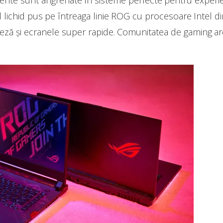
te sunt angrenate în sisteme perfecte pentru experien
ichid pus pe întreaga linie ROG cu procesoare Intel din
eză și ecranele super rapide. Comunitatea de gaming are