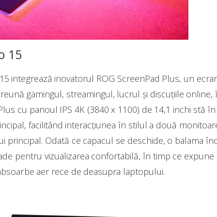
o 15
 integrează inovatorul ROG ScreenPad Plus, un ecran 
eună gamingul, streamingul, lucrul și discuțiile online, î
lus cu panoul IPS 4K (3840 x 1100) de 14,1 inchi stă în
rincipal, facilitând interacțiunea în stilul a două monito
ui principal. Odată ce capacul se deschide, o balama în
ade pentru vizualizarea confortabilă, în timp ce expune
 absoarbe aer rece de deasupra laptopului.