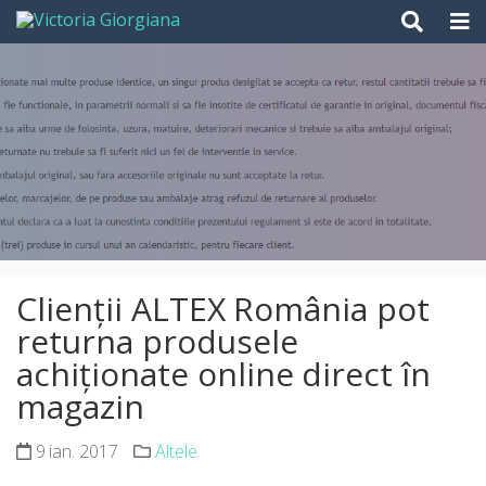
Skip
to
content
Clienţii ALTEX România pot
returna produsele
achiţionate online direct în
magazin
9 ian. 2017
Altele