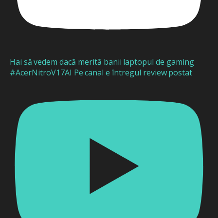
Hai să vedem dacă merită banii laptopul de gaming
#AcerNitroV17AI Pe canal e întregul review postat