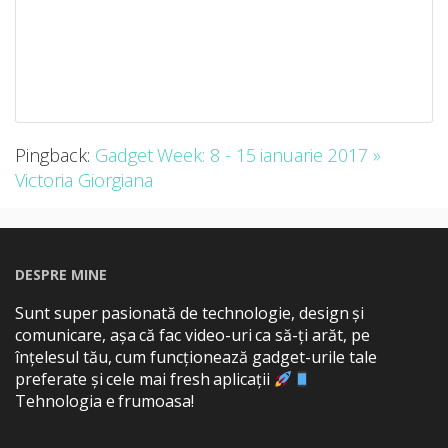
Pingback:
Gadget Week: 8 - 15 ianuarie 2017 »
Victoria Giorgiana
DESPRE MINE
Sunt super pasionată de technologie, design și
comunicare, așa că fac video-uri ca să-ți arăt, pe
înțelesul tău, cum funcționează gadget-urile tale
preferate și cele mai fresh aplicații
Tehnologia e frumoasa!