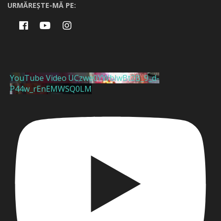
URMĂREȘTE-MĂ PE:
YouTube Video UCzwe0YWblwBt2B_9_d-
P44w_rEnEMWSQ0LM