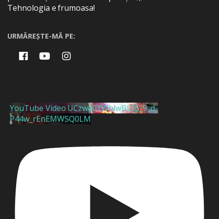
Tehnologia e frumoasa!
URMĂREȘTE-MĂ PE:
YouTube Video UCzwe0YWblwBt2B_9_d-
P44w_rEnEMWSQ0LM