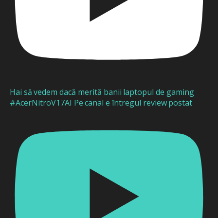
Hai să vedem dacă merită banii laptopul de gaming
#AcerNitroV17AI Pe canal e întregul review postat