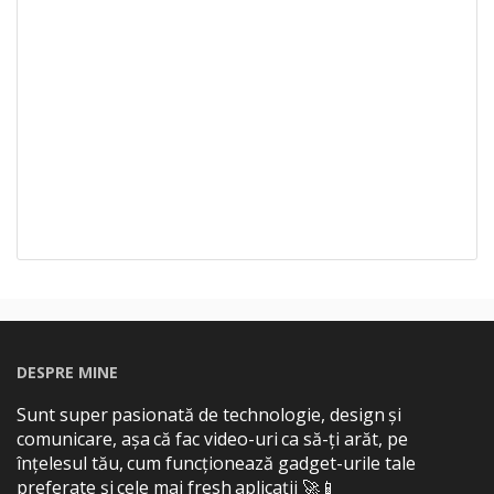
DESPRE MINE
Sunt super pasionată de technologie, design și
comunicare, așa că fac video-uri ca să-ți arăt, pe
înțelesul tău, cum funcționează gadget-urile tale
preferate și cele mai fresh aplicații 🚀📱