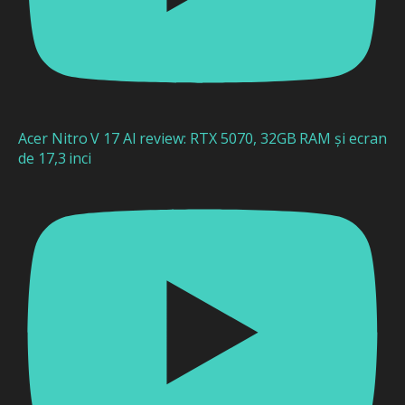
Acer Nitro V 17 AI review: RTX 5070, 32GB RAM și ecran
de 17,3 inci