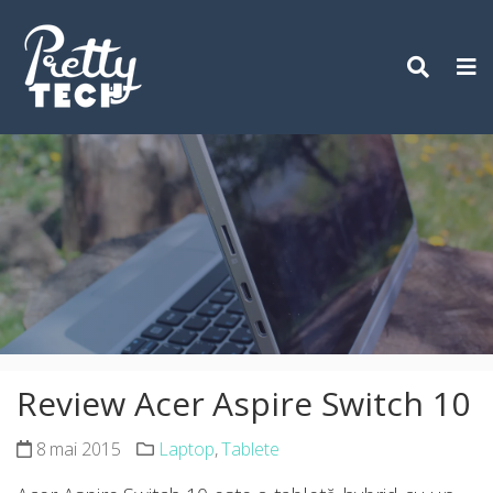
Skip
to
content
Review Acer Aspire Switch 10
8 mai 2015
Laptop
,
Tablete