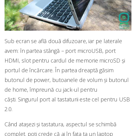
Sub ecran se află două difuzoare, iar pe laterale
avem: în partea stângă – port microUSB, port
HDMI, slot pentru cardul de memorie microSD și
portul de încărcare. În partea dreaptă găsim
butonul de power, butoanele de volum și butonul
de home, împreună cu jack-ul pentru
căști. Singurul port al tastaturii este cel pentru USB
2.0.
Când atașezi și tastatura, aspectul se schimbă
complet. poți crede că ai în fața ta un laptop