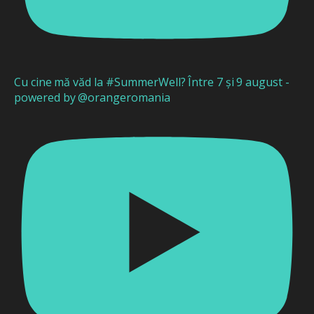
Cu cine mă văd la #SummerWell? Între 7 și 9 august -
powered by @orangeromania