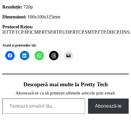
Rezoluție:
720p
Dimensiuni:
100x100x125mm
Protocol Rețea:
HTTP.TCP/IP.ICMP.RTSP.RTP.UDP.RTCP.SMTP.FTP.DHCP.DNS
Arată și prietenilor tăi:
Descoperă mai multe la Pretty Tech
Abonează-te ca să primești ultimele articole prin email.
Tastează emailul tău...
Abonează-te