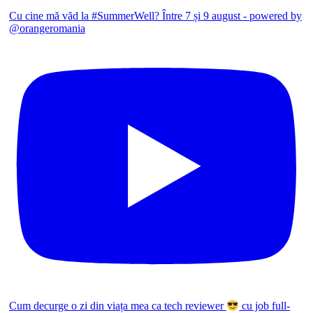
Cu cine mă văd la #SummerWell? Între 7 și 9 august - powered by
@orangeromania
Cum decurge o zi din viața mea ca tech reviewer
cu job full-