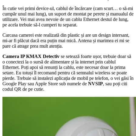
În cutie vei primi device-ul, cablul de încărcare (cam scurt… o să-mi
cumpăr unul mai lung), un suport de montat pe perete și manualul de
utilizare. Vei mai avea nevoie de un cablu Ethernet destul de lung,
pe acela trebuie să-l cumperi tu separat.
Carcasa camerei este realizată din plastic și are un design intersant,
mi-ar fi plăcut dacă era puțin mai mică. Antena și marimea ei mi se
pare că atrage prea mult atenția.
Camera IP KMAX Detectiv
se setează foarte ușor, trebuie doar să
o conectezi la o sursă de alimentare și la internet prin cablul
Ethernet. Poți apoi să renunți la cablu, este necesar doar la prima
setare. Eu totuși îl recomand pentru că semnalul wireless se poate
pierde. Trebuie să instalezi aplicația de mobil pe telefon, o vei găsi în
Google Play sau Apple Store sub numele de
NVSIP
, sau poți citi
codul QR de pe cutie.