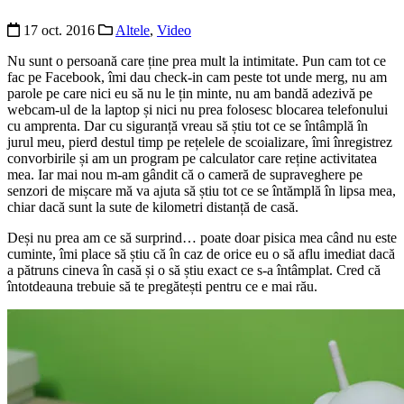
17 oct. 2016
Altele
,
Video
Nu sunt o persoană care ține prea mult la intimitate. Pun cam tot ce
fac pe Facebook, îmi dau check-in cam peste tot unde merg, nu am
parole pe care nici eu să nu le țin minte, nu am bandă adezivă pe
webcam-ul de la laptop și nici nu prea folosesc blocarea telefonului
cu amprenta. Dar cu siguranță vreau să știu tot ce se întâmplă în
jurul meu, pierd destul timp pe rețelele de scoializare, îmi înregistrez
convorbirile și am un program pe calculator care reține activitatea
mea. Iar mai nou m-am gândit că o cameră de supraveghere pe
senzori de mișcare mă va ajuta să știu tot ce se întămplă în lipsa mea,
chiar dacă sunt la sute de kilometri distanță de casă.
Deși nu prea am ce să surprind… poate doar pisica mea când nu este
cuminte, îmi place să știu că în caz de orice eu o să aflu imediat dacă
a pătruns cineva în casă și o să știu exact ce s-a întâmplat. Cred că
întotdeauna trebuie să te pregătești pentru ce e mai rău.