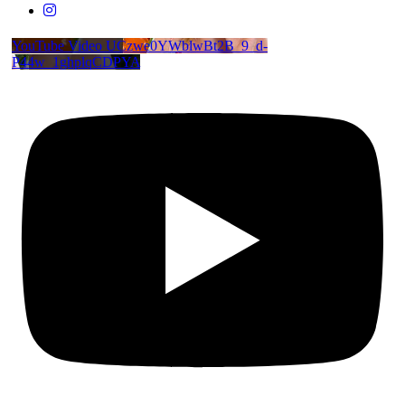
YouTube Video UCzwe0YWblwBt2B_9_d-
P44w_1ghplqCDPYA