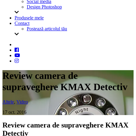
Social media
Design Photoshop
Produsele mele
Contact
Postează articolul tău
Review camera de
supraveghere KMAX Detectiv
Altele
,
Video
17 oct. 2016
Review camera de supraveghere KMAX
Detectiv