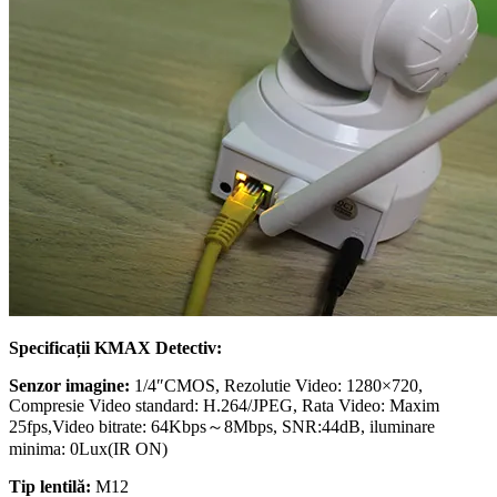
Specificații KMAX Detectiv:
Senzor imagine:
1/4″CMOS, Rezolutie Video: 1280×720,
Compresie Video standard: H.264/JPEG, Rata Video: Maxim
25fps,Video bitrate: 64Kbps～8Mbps, SNR:44dB, iluminare
minima: 0Lux(IR ON)
Tip lentilă:
M12