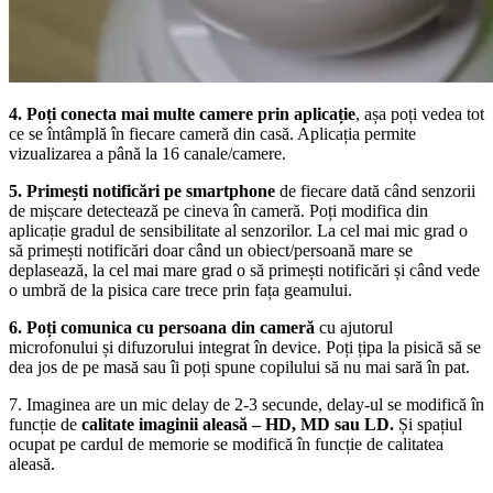
4. Poți conecta mai multe camere prin aplicație
, așa poți vedea tot
ce se întâmplă în fiecare cameră din casă. Aplicația permite
vizualizarea a până la 16 canale/camere.
5. Primești notificări pe smartphone
de fiecare dată când senzorii
de mișcare detectează pe cineva în cameră. Poți modifica din
aplicație gradul de sensibilitate al senzorilor. La cel mai mic grad o
să primești notificări doar când un obiect/persoană mare se
deplasează, la cel mai mare grad o să primești notificări și când vede
o umbră de la pisica care trece prin fața geamului.
6. Poți comunica cu persoana din cameră
cu ajutorul
microfonului și difuzorului integrat în device. Poți țipa la pisică să se
dea jos de pe masă sau îi poți spune copilului să nu mai sară în pat.
7. Imaginea are un mic delay de 2-3 secunde, delay-ul se modifică în
funcție de
calitate imaginii aleasă – HD, MD sau LD.
Și spațiul
ocupat pe cardul de memorie se modifică în funcție de calitatea
aleasă.