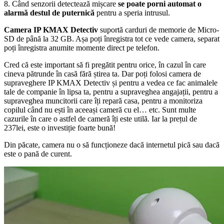
8. Când senzorii detectează mișcare
se poate porni automat o
alarmă destul de puternică
pentru a speria intrusul.
Camera IP KMAX Detectiv
suportă carduri de memorie de Micro-
SD de până la 32 GB. Așa poți înregistra tot ce vede camera, separat
poți înregistra anumite momente direct pe telefon.
Cred că este important să fi pregătit pentru orice, în cazul în care
cineva pătrunde în casă fără știrea ta. Dar poți folosi camera de
supraveghere IP KMAX Detectiv și pentru a vedea ce fac animalele
tale de companie în lipsa ta, pentru a supraveghea angajații, pentru a
supraveghea muncitorii care îți repară casa, pentru a monitoriza
copilul când nu ești în aceeași cameră cu el… etc. Sunt multe
cazurile în care o astfel de cameră îți este utilă. Iar la prețul de
237lei, este o investiție foarte bună!
Din păcate, camera nu o să funcționeze dacă internetul pică sau dacă
este o pană de curent.