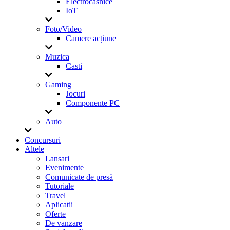
Electrocasnice
IoT
Foto/Video
Camere acțiune
Muzica
Casti
Gaming
Jocuri
Componente PC
Auto
Concursuri
Altele
Lansari
Evenimente
Comunicate de presă
Tutoriale
Travel
Aplicatii
Oferte
De vanzare