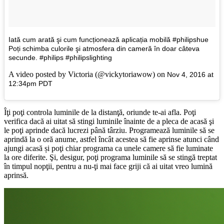
Iată cum arată şi cum funcționează aplicația mobilă #philipshue
Poți schimba culorile şi atmosfera din cameră în doar câteva
secunde. #philips #philipslighting
A video posted by Victoria (@vickytoriawow) on
Nov 4, 2016 at
12:34pm PDT
Îţi poţi controla luminile de la distanţă, oriunde te-ai afla. Poţi
verifica dacă ai uitat să stingi luminile înainte de a pleca de acasă şi
le poţi aprinde dacă lucrezi până târziu. Programează luminile să se
aprindă la o oră anume, astfel încât acestea să fie aprinse atunci când
ajungi acasă și poţi chiar programa ca unele camere să fie luminate
la ore diferite. Şi, desigur, poţi programa luminile să se stingă treptat
în timpul nopţii, pentru a nu-ţi mai face griji că ai uitat vreo lumină
aprinsă.