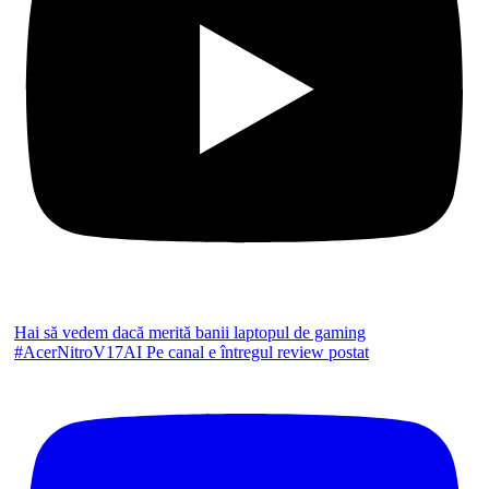
Hai să vedem dacă merită banii laptopul de gaming
#AcerNitroV17AI Pe canal e întregul review postat