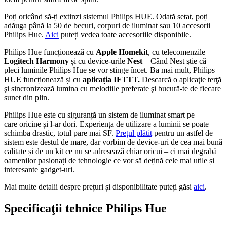
Poți oricând să-ți extinzi sistemul Philips HUE. Odată setat, poți
adăuga până la 50 de becuri, corpuri de iluminat sau 10 accesorii
Philips Hue.
Aici
puteți vedea toate accesoriile disponibile.
Philips Hue funcționează cu
Apple Homekit
, cu telecomenzile
Logitech Harmony
și cu device-urile
Nest
– Când Nest ştie că
pleci luminile Philips Hue se vor stinge încet. Ba mai mult, Philips
HUE funcționează și cu
aplicația IFTTT.
Descarcă o aplicaţie terţă
şi sincronizează lumina cu melodiile preferate şi bucură-te de fiecare
sunet din plin.
Philips Hue este cu siguranță un sistem de iluminat smart pe
care oricine și l-ar dori. Experiența de utilizare a luminii se poate
schimba drastic, totul pare mai SF.
Prețul plătit
pentru un astfel de
sistem este destul de mare, dar vorbim de device-uri de cea mai bună
calitate și de un kit ce nu se adresează chiar oricui – ci mai degrabă
oamenilor pasionați de tehnologie ce vor să dețină cele mai utile și
interesante gadget-uri.
Mai multe detalii despre prețuri și disponibilitate puteți găsi
aici
.
Specificaţii tehnice Philips Hue