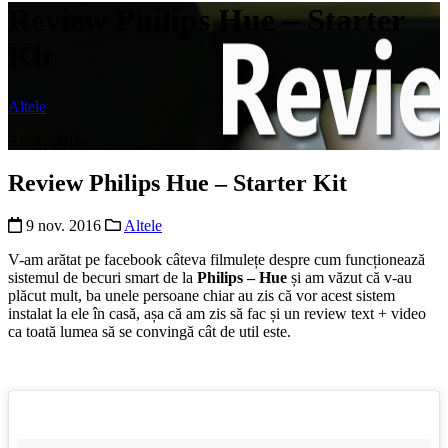
Review Philips Hue – Starter
Kit
Altele
9 nov. 2016
Review Philips Hue – Starter Kit
9 nov. 2016
Altele
V-am arătat pe facebook câteva filmulețe despre cum funcționează
sistemul de becuri smart de la
Philips – Hue
și am văzut că v-au
plăcut mult, ba unele persoane chiar au zis că vor acest sistem
instalat la ele în casă, așa că am zis să fac și un review text + video
ca toată lumea să se convingă cât de util este.