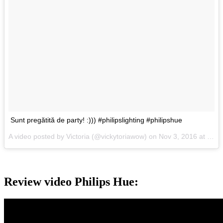
Sunt pregătită de party! :))) #philipslighting #philipshue
A video posted by Victoria (@vickytoriawow) on
Nov 3, 2016 at 2:36pm PDT
Review video Philips Hue: