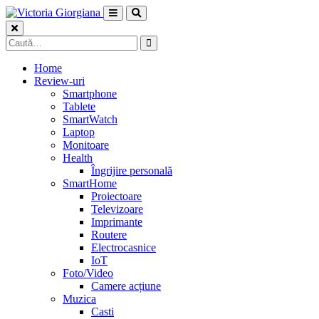
Skip
to
content
Caută
după:
Home
Review-uri
Smartphone
Tablete
SmartWatch
Laptop
Monitoare
Health
Îngrijire personală
SmartHome
Proiectoare
Televizoare
Imprimante
Routere
Electrocasnice
IoT
Foto/Video
Camere acțiune
Muzica
Casti