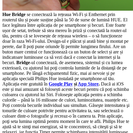
Hue Bridge
se conectează la rețeaua Wi-Fi și Enthernet prin
routerul tău și poate susține până la 50 de surse de lumină HUE. El
face legătura între aplicația de pe smartphone și becuri. Este foarte
ușor de setat, trebuie să stea mereu în priză și conectată la router-ul
tău, pentru că se lovesește de rețeaua wireless – o să funcționeze
doar în raza Wi-Fi-ului. Design-ul e plăcut și arată bine și montat pe
perete, dar îl poți pune oriunde îți permite lungimea firului. Are un
buton mare central ce funcționează ca un buton de select și are și
indicatoare luminoase ca să vezi dacă e conectat la internet și la
becuri.
Bridge
-ul conectează, de asemenea, sistemul și cu lumea
exterioară, cu ajutorul lui poţi controla luminile de la distanţă de pe
smartphone. Pe lângă echipamentul fizic, mai ai nevoie și pe
aplicația specială Philips Hue instalată pe smartphone-ul tău.
Aplicația este gratuită în
Google Play
și
App Store
.
Dacă ai iOS
este și mai amuzant să folosești aceste becuri pentru că poți schimba
culoarea cu ajutorul lui Siri.
Foloseşte aplicaţia pentru a schimba
culorile – până la 16 milioane de culori, luminozitatea, nuanțele etc.
Poți c
ontrola becurile individual sau simultan. Găseşte intensitatea şi
tonurile de culoare potrivite pentru activitatea ta, sau selectează o
culoare dintr-o fotografie şi recreaz-o în camera ta. Prin aplicaţie,
poţi seta lumina optimă pentru moment în care te afli. Philips Hue te
ajută să te simţi mai energizat, să te concentrezi, să citeşti şi să te
relaxezi, iar funcția Timer permite schimbarea intensității luminoase