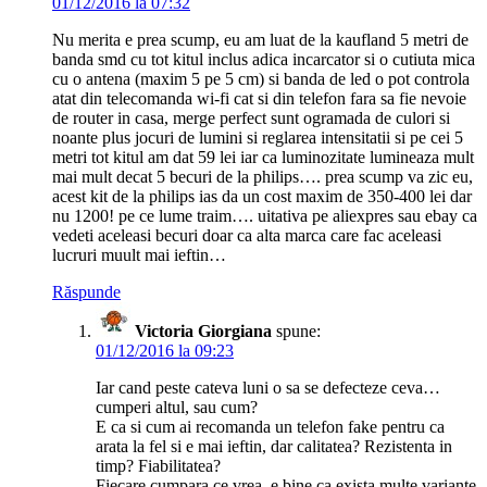
01/12/2016 la 07:32
Nu merita e prea scump, eu am luat de la kaufland 5 metri de
banda smd cu tot kitul inclus adica incarcator si o cutiuta mica
cu o antena (maxim 5 pe 5 cm) si banda de led o pot controla
atat din telecomanda wi-fi cat si din telefon fara sa fie nevoie
de router in casa, merge perfect sunt ogramada de culori si
noante plus jocuri de lumini si reglarea intensitatii si pe cei 5
metri tot kitul am dat 59 lei iar ca luminozitate lumineaza mult
mai mult decat 5 becuri de la philips…. prea scump va zic eu,
acest kit de la philips ias da un cost maxim de 350-400 lei dar
nu 1200! pe ce lume traim…. uitativa pe aliexpres sau ebay ca
vedeti aceleasi becuri doar ca alta marca care fac aceleasi
lucruri muult mai ieftin…
Răspunde
Victoria Giorgiana
spune:
01/12/2016 la 09:23
Iar cand peste cateva luni o sa se defecteze ceva…
cumperi altul, sau cum?
E ca si cum ai recomanda un telefon fake pentru ca
arata la fel si e mai ieftin, dar calitatea? Rezistenta in
timp? Fiabilitatea?
Fiecare cumpara ce vrea, e bine ca exista multe variante