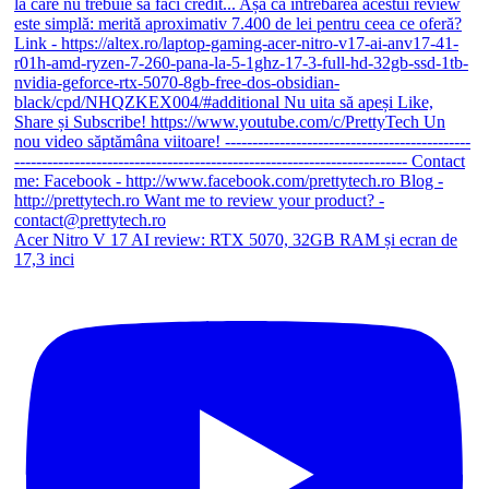
Acer Nitro V 17 AI review: RTX 5070, 32GB RAM și ecran de
17,3 inci