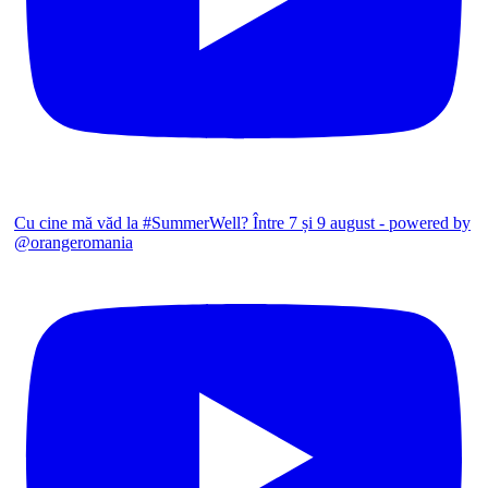
Cu cine mă văd la #SummerWell? Între 7 și 9 august - powered by
@orangeromania