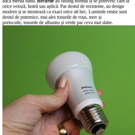
dacă merită banii.
Becurile
au fasung normal și se potrivesc cam la
orice veioză, lustră sau aplică. Par destul de rezistente, au design
modern și se montează ca exact orice alt bec. Luminile emise sunt
destul de puternice, mai ales tonurile de roșu, mov și
portocalie, tonurile de albastru și verde par ceva mai slabe.