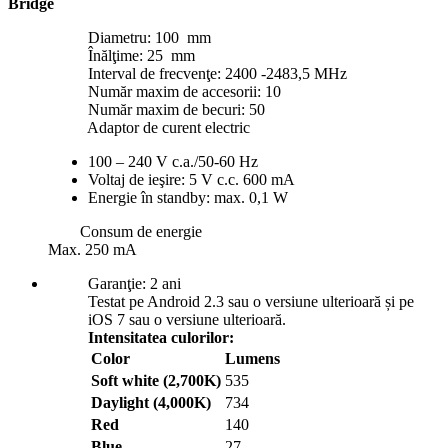
Bridge
Diametru: 100 mm
Înălţime: 25 mm
Interval de frecvenţe: 2400 -2483,5 MHz
Număr maxim de accesorii: 10
Număr maxim de becuri: 50
Adaptor de curent electric
100 – 240 V c.a./50-60 Hz
Voltaj de ieşire: 5 V c.c. 600 mA
Energie în standby: max. 0,1 W
Consum de energie
Max. 250 mA
Garanţie: 2 ani
Testat pe Android 2.3 sau o versiune ulterioară și pe
iOS 7 sau o versiune ulterioară.
Intensitatea culorilor:
Color
Lumens
Soft white (2,700K)
535
Daylight (4,000K)
734
Red
140
Blue
27