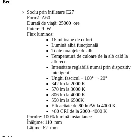
Bec
Soclu prin înfiletare E27
Formă: A60
Durată de viaţă: 25000 ore
Putere: 9 W
Flux luminos:
16 milioane de culori
Lumină albă funcţională
Toate nuanţele de alb
Temperatură de culoare de la alb cald la
alb rece
Intensitate reglabilă numai prin dispozitiv
inteligent
Unghi fascicul – 160° +- 20°
342 lm la 2000 K
570 lm la 3000 K
806 lm la 4000 K
550 lm la 6500K
Eficacitate de 80 lm/W la 4000 K
>80 CRI de la 2000–4000 K
Pornire: 100% lumină instantanee
Înălţime: 110 mm
Lăţime: 62 mm