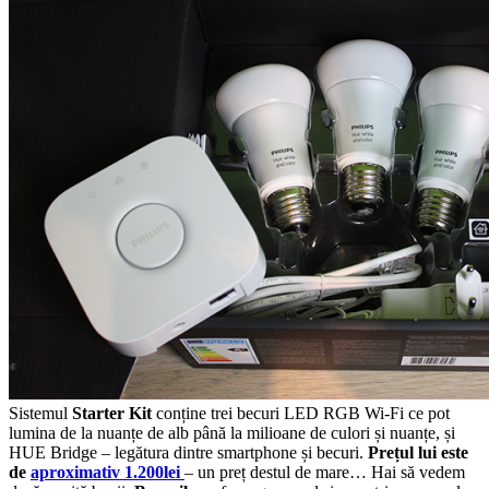
Sistemul
Starter Kit
conține trei becuri LED RGB Wi-Fi ce pot
lumina de la nuanțe de alb până la milioane de culori și nuanțe, și
HUE Bridge – legătura dintre smartphone și becuri.
Prețul lui este
de
aproximativ 1.200lei
– un preț destul de mare… Hai să vedem