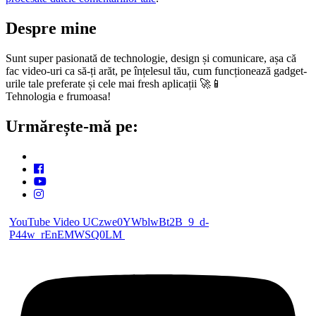
Despre mine
Sunt super pasionată de technologie, design și comunicare, așa că
fac video-uri ca să-ți arăt, pe înțelesul tău, cum funcționează gadget-
urile tale preferate și cele mai fresh aplicații 🚀📱
Tehnologia e frumoasa!
Urmărește-mă pe:
YouTube Video UCzwe0YWblwBt2B_9_d-
P44w_rEnEMWSQ0LM