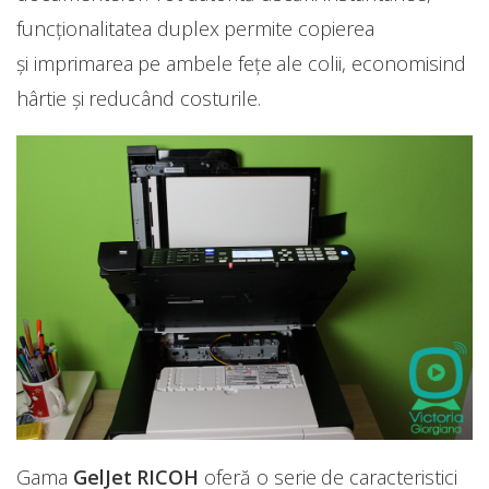
funcționalitatea duplex permite copierea
și imprimarea pe ambele fețe ale colii, economisind
hârtie și reducând costurile.
Gama
GelJet RICOH
oferă o serie de caracteristici