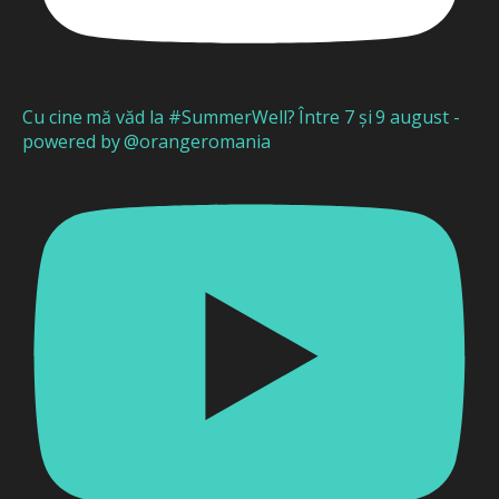
Cu cine mă văd la #SummerWell? Între 7 și 9 august -
powered by @orangeromania