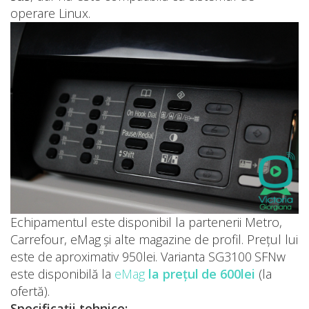
operare Linux.
Echipamentul este disponibil la partenerii Metro,
Carrefour, eMag și alte magazine de profil. Prețul lui
este de aproximativ 950lei. Varianta SG3100 SFNw
este disponibilă la
eMag
la prețul de 600lei
(la
ofertă).
Specificații tehnice: