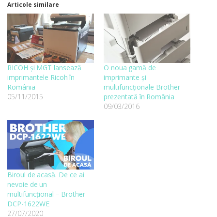
Articole similare
RICOH şi MGT lansează
O noua gamă de
imprimantele Ricoh în
imprimante și
România
multifuncționale Brother
05/11/2015
prezentată în România
09/03/2016
Biroul de acasă. De ce ai
nevoie de un
multifuncțional – Brother
DCP-1622WE
27/07/2020