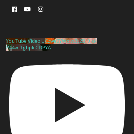
YouTube Video UCzwe0YWblwBt2B_9_d-
P44w_1ghplqCDPYA