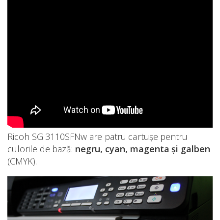
Ricoh SG 3110SFNw are patru cartușe pentru
culorile de bază:
negru, cyan, magenta și galben
(CMYK).