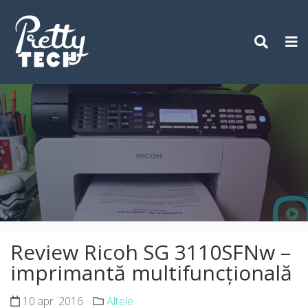
Skip
to
content
Review Ricoh SG 3110SFNw –
imprimantă multifuncțională
10 apr. 2016
Altele