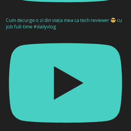
Cum decurge o zi din viața mea ca tech reviewer
cu
job full-time #dailyvlog