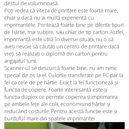
destul de voluminoasă.
Poți vedea că viteza de printare este foarte mare,
chiar și dacă nu ai multă experiență cu
imprimantele. Printează foarte bine pe diferite tipuri
de hârtie, mai subțire, sau chiar de tip carton. Astfel,
imprimantă este utilă în diverse situații, nu o să
aveți nevoie să căutați un centru de printare dacă
vreți să realizați o diplomă din carton pentru
angajatul lunii.
Scanner-ul se descurcă foarte bine, nu am nimic
special de zis la el. Culorile transferate pe PC par la
fel ca cele de pe hârtie. Exact la fel funcționeză și
funcția de copiere. Foarte interesantă este și
funcția duplex ce permite copierea și imprimarea
pe ambele fețe ale colii, economisind hârtie și
reducând costurile. Pentru acestă funcție este și
burduful mare din spatele imprimantei.