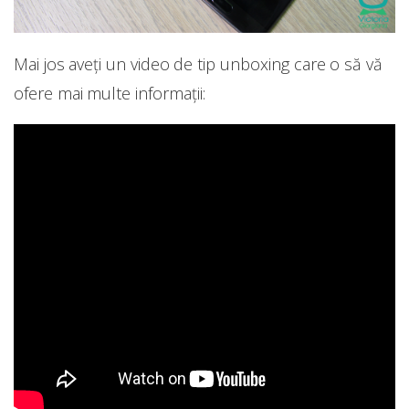
Mai jos aveți un video de tip unboxing care o să vă
ofere mai multe informații: