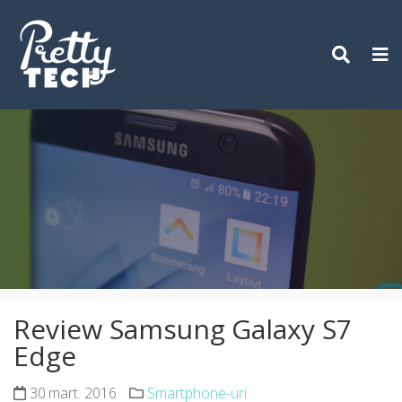
Skip
to
content
Review Samsung Galaxy S7
Edge
30 mart. 2016
Smartphone-uri