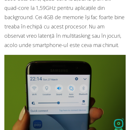
quad-core la 1,59GHz pentru aplicațiile din
background. Cei 4GB de memorie își fac foarte bine
treaba în echipă cu acest procesor. Nu am
observat vreo latență în multitasking sau în jocuri,
acolo unde smartphone-ul este ceva mai chinuit.