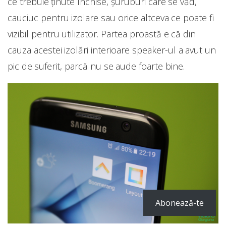
ce trebuie ținute închise, șuruburi care se văd,
cauciuc pentru izolare sau orice altceva ce poate fi
vizibil pentru utilizator. Partea proastă e că din
cauza acestei izolări interioare speaker-ul a avut un
pic de suferit, parcă nu se aude foarte bine.
Abonează-te