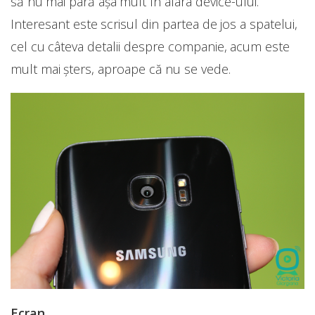
să nu mai pară așa mult în afara device-ului.
Interesant este scrisul din partea de jos a spatelui,
cel cu câteva detalii despre companie, acum este
mult mai șters, aproape că nu se vede.
Ecran