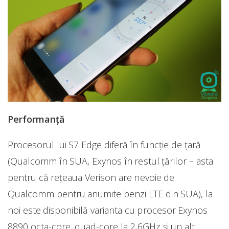
Performanță
Procesorul lui S7 Edge diferă în funcție de țară
(Qualcomm în SUA, Exynos în restul țărilor – asta
pentru că rețeaua Verison are nevoie de
Qualcomm pentru anumite benzi LTE din SUA), la
noi este disponibilă varianta cu procesor Exynos
8890 octa-core, quad-core la 2,6GHz și un alt