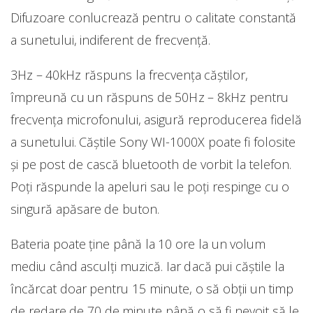
Difuzoare conlucrează pentru o calitate constantă
a sunetului, indiferent de frecvență.
3Hz – 40kHz răspuns la frecvența căștilor,
împreună cu un răspuns de 50Hz – 8kHz pentru
frecvența microfonului, asigură reproducerea fidelă
a sunetului. Căștile Sony WI-1000X poate fi folosite
și pe post de cască bluetooth de vorbit la telefon.
Poți răspunde la apeluri sau le poți respinge cu o
singură apăsare de buton.
Bateria poate ține până la 10 ore la un volum
mediu când asculți muzică. Iar dacă pui căștile la
încărcat doar pentru 15 minute, o să obții un timp
de redare de 70 de minute până o să fi nevoit să le