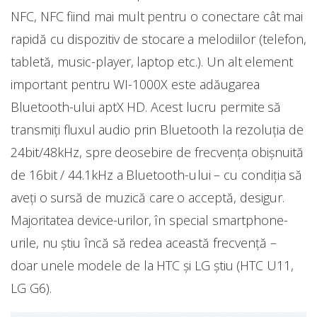
NFC, NFC fiind mai mult pentru o conectare cât mai
rapidă cu dispozitiv de stocare a melodiilor (telefon,
tabletă, music-player, laptop etc.). Un alt element
important pentru WI-1000X este adăugarea
Bluetooth-ului aptX HD. Acest lucru permite să
transmiți fluxul audio prin Bluetooth la rezoluția de
24bit/48kHz, spre deosebire de frecvența obișnuită
de 16bit / 44.1kHz a Bluetooth-ului – cu condiția să
aveți o sursă de muzică care o acceptă, desigur.
Majoritatea device-urilor, în special smartphone-
urile, nu știu încă să redea această frecvență –
doar unele modele de la HTC și LG știu (HTC U11,
LG G6).