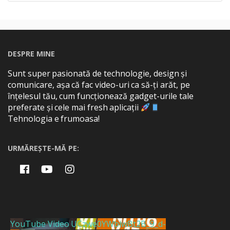
DESPRE MINE
Sunt super pasionată de technologie, design și
comunicare, așa că fac video-uri ca să-ți arăt, pe
înțelesul tău, cum funcționează gadget-urile tale
preferate și cele mai fresh aplicații
Tehnologia e frumoasa!
URMĂREȘTE-MĂ PE:
YouTube Video UCzwe0YWblwBt2B_9_d-