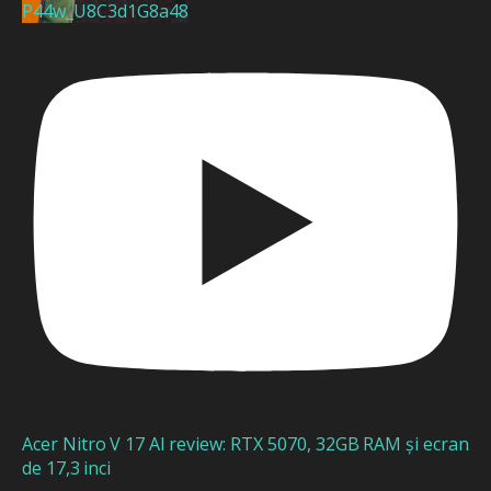
P44w_U8C3d1G8a48
Acer Nitro V 17 AI review: RTX 5070, 32GB RAM și ecran
de 17,3 inci