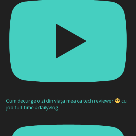
Cum decurge o zi din viața mea ca tech reviewer
cu
job full-time #dailyvlog