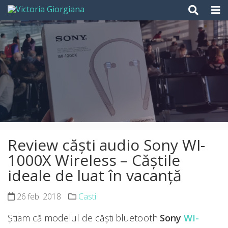
Skip
to
content
Review căști audio Sony WI-
1000X Wireless – Căștile
ideale de luat în vacanță
26 feb. 2018
Casti
Știam că modelul de căști bluetooth
Sony
WI-