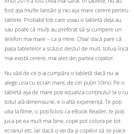
Anul 2015 a fost ceva mai sărac în tablete, nu au
fost așa multe lansări și nici așa mare cerere pentru
tablete. Probabil toți care voiau o tabletă deja au,
sau poate că mulți au preferat să-și cumpere un
telefon mai mare – ca și mine. Chiar dacă pare că
piața tabletelor a scăzut destul de mult, totuși încă
mai există cerere, mai ales din partea copiilor.
Nu văd de ce ți-ai cumpăra o tabletă dacă nu ai
alege una cu ecran mare, de cel puțin 10inci. Pe o
tabletă așa de mare poți vizualiza conținutul la o cu
totul ală dimensiune, e o altă experiență. Te poți
uita la filme, o poți folosi ca eBook Reader, te poți
juca pe ea mult mai bine, copiii pot colora pe tot
ecranul etc. Iar dacă o vei da și copiilor să se joace