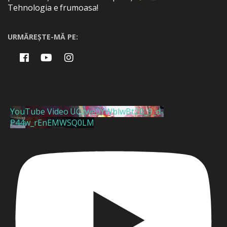
Tehnologia e frumoasa!
URMĂREȘTE-MĂ PE:
YouTube Video UCzwe0YWblwBt2B_9_d-
P44w_rEnEMWSQ0LM