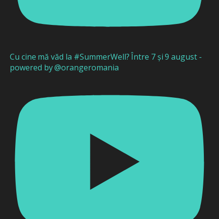
Cu cine mă văd la #SummerWell? Între 7 și 9 august -
powered by @orangeromania