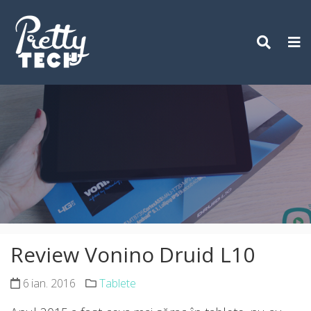
Skip
to
content
Review Vonino Druid L10
6 ian. 2016
Tablete