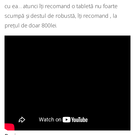
cu ea… atunci îți recomand o tabletă nu foarte
scumpă și destul de robustă, îți recomand , la
prețul de doar 800lei.