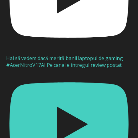
Hai să vedem dacă merită banii laptopul de gaming
#AcerNitroV17AI Pe canal e întregul review postat