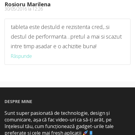
Rosioru Marilena
30/05/2016 la 12:26
tableta este destuld e rezistenta cred,..si
destul de performanta…pretul a mai si scazut
intre timp asadar e o achizitie buna!
Răspunde
DESPRE MINE
Sunt super pasionată de technologie, design și
comunicare, așa că fac video-uri ca să-ți arăt, pe
înțelesul tău, cum funcționează gadget-urile tale
preferate și cele mai fresh aplicații