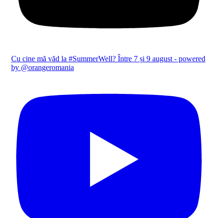
Cu cine mă văd la #SummerWell? Între 7 și 9 august - powered
by @orangeromania