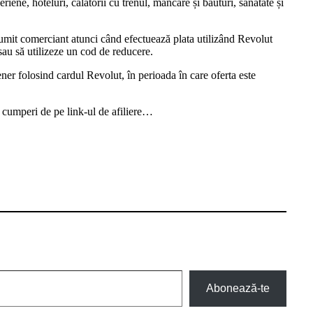
ene, hoteluri, călătorii cu trenul, mâncare și băuturi, sănătate și
anumit comerciant atunci când efectuează plata utilizând Revolut
sau să utilizeze un cod de reducere.
ener folosind cardul Revolut, în perioada în care oferta este
nd cumperi de pe link-ul de afiliere…
Abonează-te