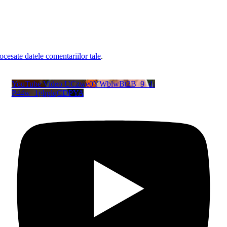
cesate datele comentariilor tale
.
YouTube Video UCzwe0YWblwBt2B_9_d-
P44w_1ghplqCDPYA