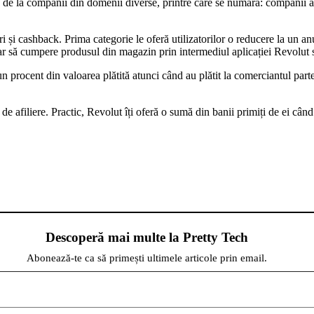
de la companii din domenii diverse, printre care se numără: companii aeri
eri și cashback. Prima categorie le oferă utilizatorilor o reducere la un 
 doar să cumpere produsul din magazin prin intermediul aplicației Revolut 
un procent din valoarea plătită atunci când au plătit la comerciantul part
de afiliere. Practic, Revolut îți oferă o sumă din banii primiți de ei câ
Descoperă mai multe la Pretty Tech
Abonează-te ca să primești ultimele articole prin email.