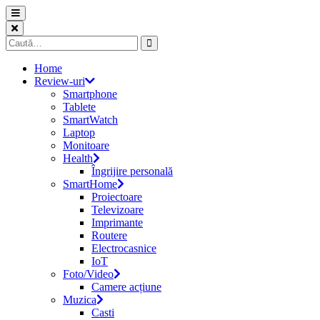
Skip
to
content
Caută
după:
Home
Review-uri
Smartphone
Tablete
SmartWatch
Laptop
Monitoare
Health
Îngrijire personală
SmartHome
Proiectoare
Televizoare
Imprimante
Routere
Electrocasnice
IoT
Foto/Video
Camere acțiune
Muzica
Casti