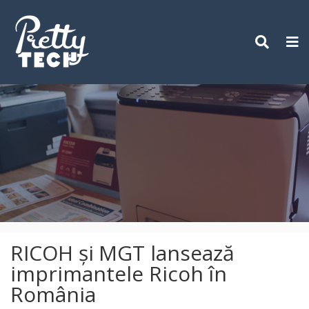
Skip
to
content
RICOH şi MGT lansează
imprimantele Ricoh în
România