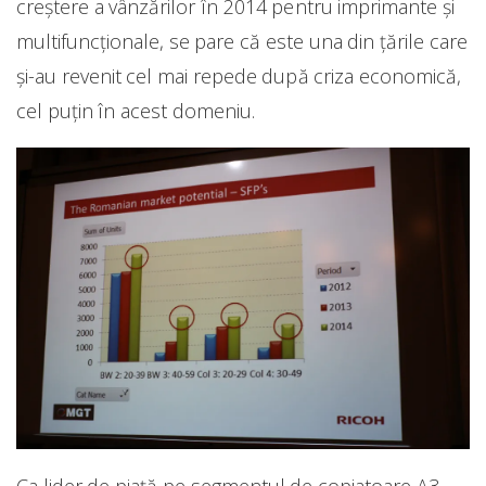
creștere a vânzărilor în 2014 pentru imprimante și
multifuncționale, se pare că este una din țările care
și-au revenit cel mai repede după criza economică,
cel puțin în acest domeniu.