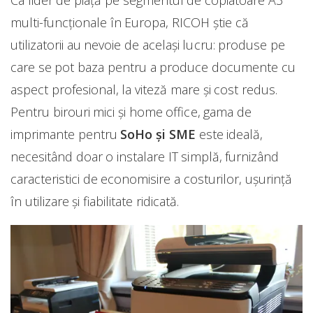
Ca lider de piaţă pe segmentul de copiatoare A3
multi-funcţionale în Europa, RICOH ştie că
utilizatorii au nevoie de acelaşi lucru: produse pe
care se pot baza pentru a produce documente cu
aspect profesional, la viteză mare şi cost redus.
Pentru birouri mici şi home office, gama de
imprimante pentru
SoHo și SME
este ideală,
necesitând doar o instalare IT simplă, furnizând
caracteristici de economisire a costurilor, uşurinţă
în utilizare şi fiabilitate ridicată.