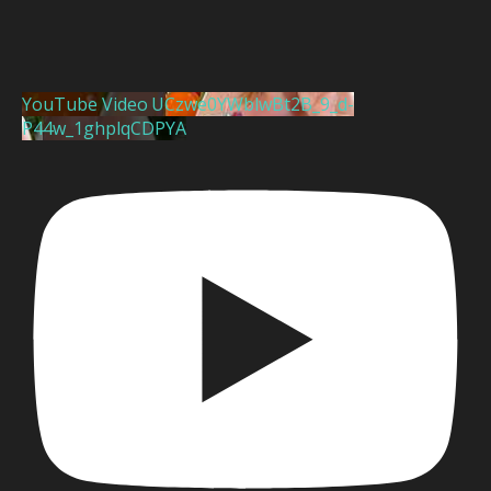
YouTube Video UCzwe0YWblwBt2B_9_d-
P44w_1ghplqCDPYA