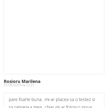
Rosioru Marilena
31/05/2016 la 13:31
pare foarte buna…mi-ar placea sa o testez si
sa ramana a mea . chiar mi ar folosi o noua