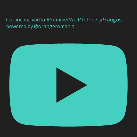
Cu cine mă văd la #SummerWell? Între 7 și 9 august -
powered by @orangeromania