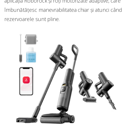
aplicația Roborock și roți motorizate adaptive, care
îmbunătățesc manevrabilitatea chiar și atunci când
rezervoarele sunt pline.