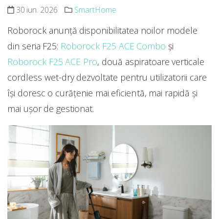
30 iun. 2026
SmartHome
Roborock anunță disponibilitatea noilor modele
din seria F25:
Roborock F25 ACE Combo
și
Roborock F25 ACE Pro
, două aspiratoare verticale
cordless wet-dry dezvoltate pentru utilizatorii care
își doresc o curățenie mai eficientă, mai rapidă și
mai ușor de gestionat.