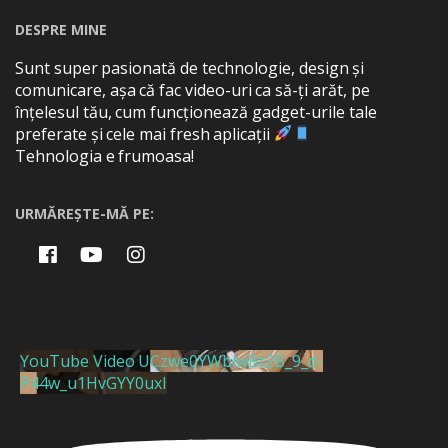
DESPRE MINE
Sunt super pasionată de technologie, design și
comunicare, așa că fac video-uri ca să-ți arăt, pe
înțelesul tău, cum funcționează gadget-urile tale
preferate și cele mai fresh aplicații
Tehnologia e frumoasa!
URMĂREȘTE-MĂ PE:
YouTube Video UCzwe0YWblwBt2B_9_d-
P44w_u1HvGYY0uxI