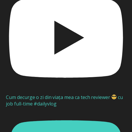
Cum decurge o zi din viața mea ca tech reviewer
cu
job full-time #dailyvlog