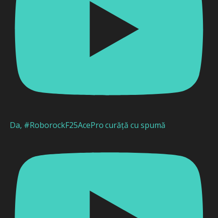
Da, #RoborockF25AcePro curăță cu spumă