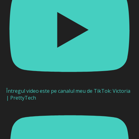
Întregul video este pe canalul meu de TikTok: Victoria
| PrettyTech