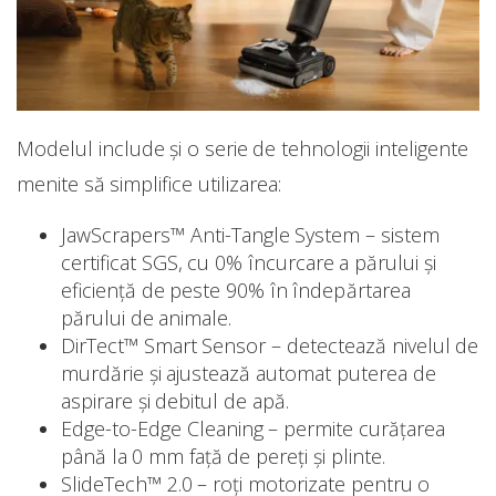
Modelul include și o serie de tehnologii inteligente
menite să simplifice utilizarea:
JawScrapers™ Anti-Tangle System – sistem
certificat SGS, cu 0% încurcare a părului și
eficiență de peste 90% în îndepărtarea
părului de animale.
DirTect™ Smart Sensor – detectează nivelul de
murdărie și ajustează automat puterea de
aspirare și debitul de apă.
Edge-to-Edge Cleaning – permite curățarea
până la 0 mm față de pereți și plinte.
SlideTech™ 2.0 – roți motorizate pentru o