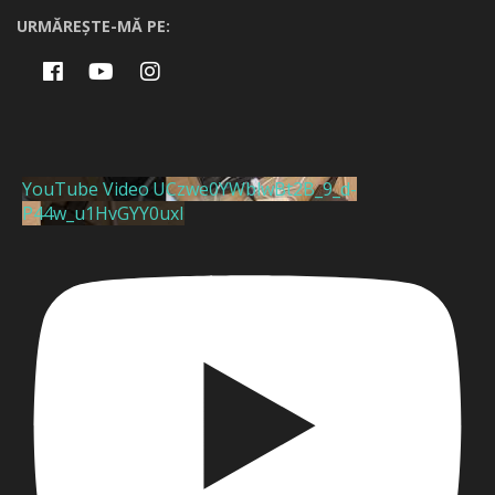
URMĂREȘTE-MĂ PE:
YouTube Video UCzwe0YWblwBt2B_9_d-
P44w_u1HvGYY0uxI