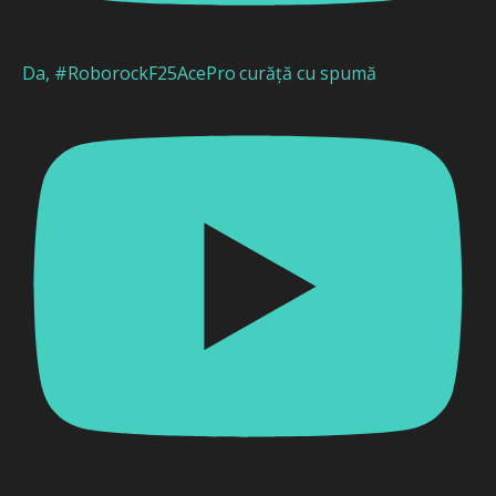
Da, #RoborockF25AcePro curăță cu spumă