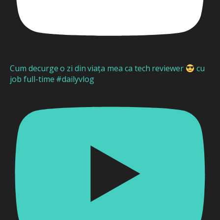
Cum decurge o zi din viața mea ca tech reviewer
cu
job full-time #dailyvlog