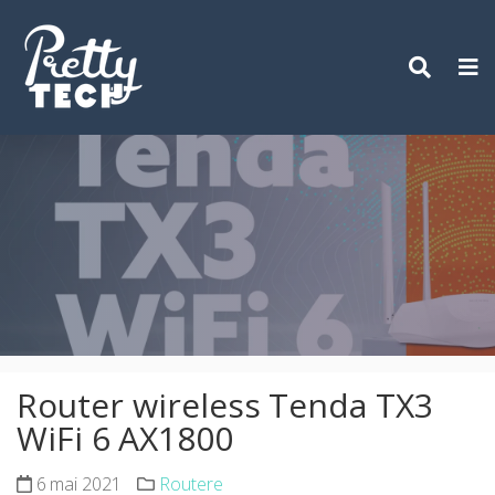
Skip
to
content
Router wireless Tenda TX3
WiFi 6 AX1800
6 mai 2021
Routere