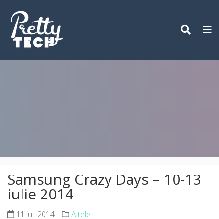
Skip
to
content
Samsung Crazy Days – 10-13
iulie 2014
11 iul. 2014
Altele