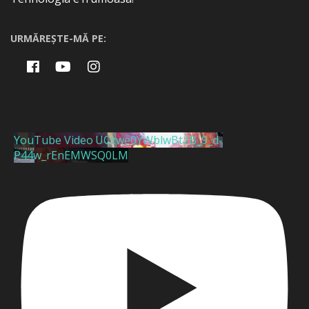
URMĂREȘTE-MĂ PE:
YouTube Video UCzwe0YWblwBt2B_9_d-
P44w_rEnEMWSQ0LM