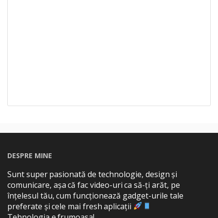
DESPRE MINE
Sunt super pasionată de technologie, design și
comunicare, așa că fac video-uri ca să-ți arăt, pe
înțelesul tău, cum funcționează gadget-urile tale
preferate și cele mai fresh aplicații
Tehnologia e frumoasa!