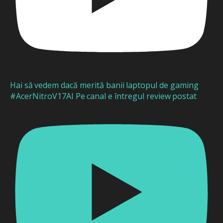
Hai să vedem dacă merită banii laptopul de gaming
#AcerNitroV17AI Pe canal e întregul review postat