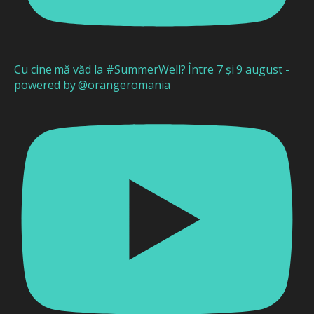
Cu cine mă văd la #SummerWell? Între 7 și 9 august -
powered by @orangeromania