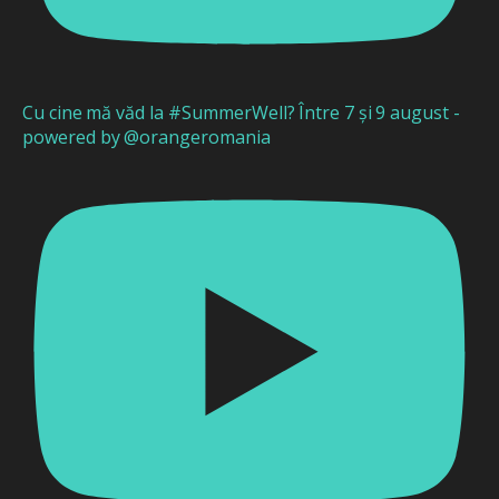
Cu cine mă văd la #SummerWell? Între 7 și 9 august -
powered by @orangeromania