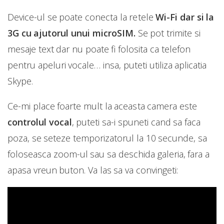
Device-ul se poate conecta la retele
Wi-Fi dar si la
3G cu ajutorul unui microSIM.
Se pot trimite si
mesaje text dar nu poate fi folosita ca telefon
pentru apeluri vocale… insa, puteti utiliza aplicatia
Skype.
Ce-mi place foarte mult la aceasta camera este
controlul vocal
, puteti sa-i spuneti cand sa faca
poza, se seteze temporizatorul la 10 secunde, sa
foloseasca zoom-ul sau sa deschida galeria, fara a
apasa vreun buton. Va las sa va convingeti: