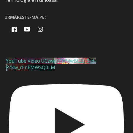
Tehnologia e frumoasa!
URMĂREȘTE-MĂ PE:
YouTube Video UCzwe0YWblwBt2B_9_d-
P44w_rEnEMWSQ0LM