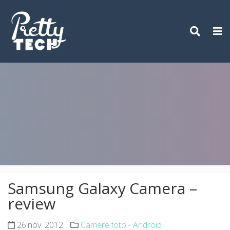
Skip
to
content
Samsung Galaxy Camera –
review
26 nov. 2012
Camere foto - Android