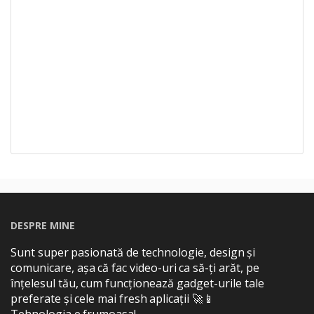
DESPRE MINE
Sunt super pasionată de technologie, design și
comunicare, așa că fac video-uri ca să-ți arăt, pe
înțelesul tău, cum funcționează gadget-urile tale
preferate și cele mai fresh aplicații 🚀📱