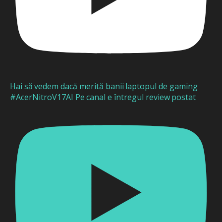
Hai să vedem dacă merită banii laptopul de gaming
#AcerNitroV17AI Pe canal e întregul review postat