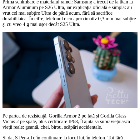
Prima schimbare e materialul ramei: Samsung a trecut de la titan la
Armor Aluminum pe S26 Ultra, iar explicația oficială e simplă: au
vrut cel mai subțire Ultra de până acum, fără să sacrifice
durabilitatea. În cifre, telefonul e cu aproximativ 0,3 mm mai subțire
și cu vreo 4 g mai ușor decât S25 Ultra.
Pe partea de rezistență, Gorilla Armor 2 pe față și Gorilla Glass
Victus 2 pe spate, plus certificare IP68, îl ajută să supraviețuiască
vieții reale: geantă, chei, birou, scăpări accidentale.
Și da, S Pen-ul e în continuare la locul lui, în telefon. Tot fără