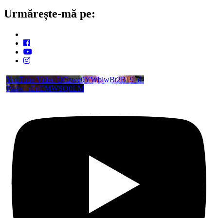
Urmărește-mă pe:
YouTube Video UCzwe0YWblwBt2B_9_d-
P44w_rEnEMWSQ0LM