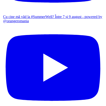
Cu cine mă văd la #SummerWell? Între 7 și 9 august - powered by
@orangeromania