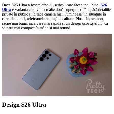
Dacă S25 Ultra a fost telefonul „serios” care făcea totul bine,
S26
Ultra
e varianta care vine cu alte două superputeri: îți apără detaliile
private în public și îți face camera mai „luminoasă” în situațiile în
care, de obicei, telefoanele renunță la calitate. Plus: chipset nou,
răcire mai bună, încărcare mai rapidă și un design ușor „șlefuit” ca
să pară mai compact în mână și mai rotund.
Design S26 Ultra