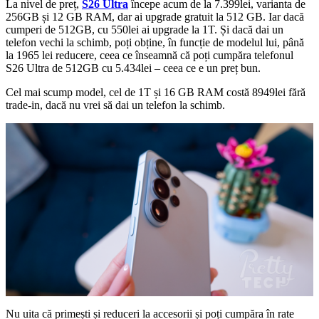
La nivel de preț,
S26 Ultra
începe acum de la 7.399lei, varianta de
256GB și 12 GB RAM, dar ai upgrade gratuit la 512 GB. Iar dacă
cumperi de 512GB, cu 550lei ai upgrade la 1T. Și dacă dai un
telefon vechi la schimb, poți obține, în funcție de modelul lui, până
la 1965 lei reducere, ceea ce înseamnă că poți cumpăra telefonul
S26 Ultra de 512GB cu 5.434lei – ceea ce e un preț bun.
Cel mai scump model, cel de 1T și 16 GB RAM costă 8949lei fără
trade-in, dacă nu vrei să dai un telefon la schimb.
Nu uita că primești și reduceri la accesorii și poți cumpăra în rate