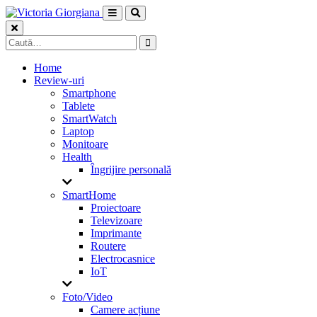
Skip
to
content
Caută
după:
Home
Review-uri
Smartphone
Tablete
SmartWatch
Laptop
Monitoare
Health
Îngrijire personală
SmartHome
Proiectoare
Televizoare
Imprimante
Routere
Electrocasnice
IoT
Foto/Video
Camere acțiune