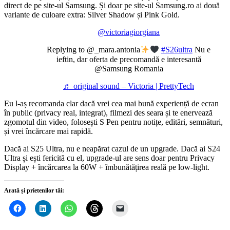
direct de pe site-ul Samsung. Și doar pe site-ul Samsung.ro ai două
variante de culoare extra: Silver Shadow și Pink Gold.
@victoriagiorgiana
Replying to @_mara.antonia
#S26ultra
Nu e
ieftin, dar oferta de precomandă e interesantă
@Samsung Romania
♬ original sound – Victoria | PrettyTech
Eu l-aș recomanda clar dacă vrei cea mai bună experiență de ecran
în public (privacy real, integrat), filmezi des seara și te enervează
zgomotul din video, folosești S Pen pentru notițe, editări, semnături,
și vrei încărcare mai rapidă.
Dacă ai S25 Ultra, nu e neapărat cazul de un upgrade. Dacă ai S24
Ultra și ești fericită cu el, upgrade-ul are sens doar pentru Privacy
Display + încărcarea la 60W + îmbunătățirea reală pe low-light.
Arată și prietenilor tăi: