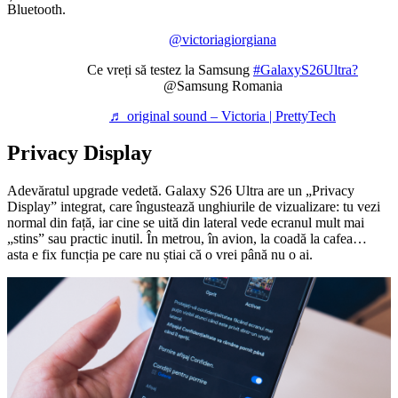
Bluetooth.
@victoriagiorgiana
Ce vreți să testez la Samsung
#GalaxyS26Ultra?
@Samsung Romania
♬ original sound – Victoria | PrettyTech
Privacy Display
Adevăratul upgrade vedetă. Galaxy S26 Ultra are un „Privacy
Display” integrat, care îngustează unghiurile de vizualizare: tu vezi
normal din față, iar cine se uită din lateral vede ecranul mult mai
„stins” sau practic inutil. În metrou, în avion, la coadă la cafea…
asta e fix funcția pe care nu știai că o vrei până nu o ai.