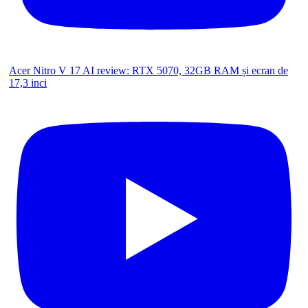
Acer Nitro V 17 AI review: RTX 5070, 32GB RAM și ecran de
17,3 inci