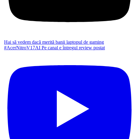
Hai să vedem dacă merită banii laptopul de gaming
#AcerNitroV17AI Pe canal e întregul review postat