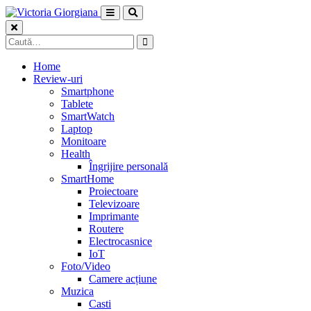
Skip
to
content
Caută
după:
Home
Review-uri
Smartphone
Tablete
SmartWatch
Laptop
Monitoare
Health
Îngrijire personală
SmartHome
Proiectoare
Televizoare
Imprimante
Routere
Electrocasnice
IoT
Foto/Video
Camere acțiune
Muzica
Casti