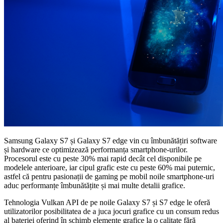
Samsung Galaxy S7 și Galaxy S7 edge vin cu îmbunătățiri software
și hardware ce optimizează performanța smartphone-urilor.
Procesorul este cu peste 30% mai rapid decât cel disponibile pe
modelele anterioare, iar cipul grafic este cu peste 60% mai puternic,
astfel că pentru pasionații de gaming pe mobil noile smartphone-uri
aduc performanțe îmbunătățite și mai multe detalii grafice.
Tehnologia Vulkan API de pe noile Galaxy S7 și S7 edge le oferă
utilizatorilor posibilitatea de a juca jocuri grafice cu un consum redus
al bateriei oferind în schimb elemente grafice la o calitate fără