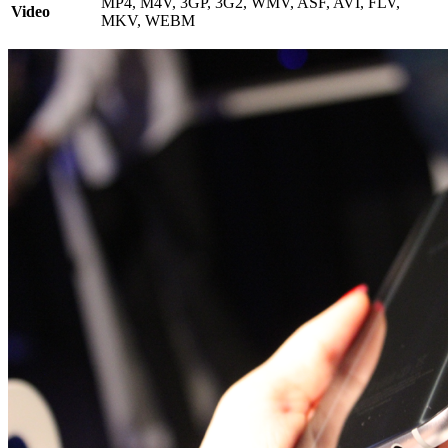
MP4, M4V, 3GP, 3G2, WMV, ASF, AVI, FLV,
Video
MKV, WEBM