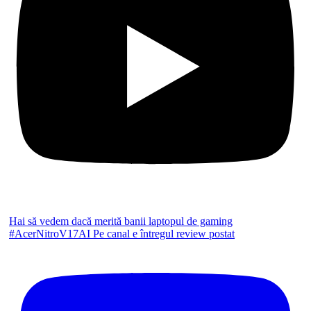
Hai să vedem dacă merită banii laptopul de gaming
#AcerNitroV17AI Pe canal e întregul review postat