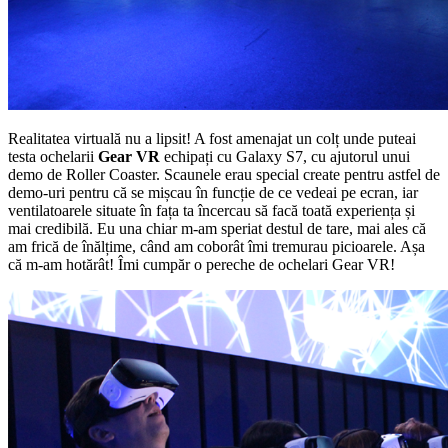
Realitatea virtuală nu a lipsit! A fost amenajat un colț unde puteai
testa ochelarii
Gear VR
echipați cu Galaxy S7, cu ajutorul unui
demo de Roller Coaster. Scaunele erau special create pentru astfel de
demo-uri pentru că se mișcau în funcție de ce vedeai pe ecran, iar
ventilatoarele situate în fața ta încercau să facă toată experiența și
mai credibilă. Eu una chiar m-am speriat destul de tare, mai ales că
am frică de înălțime, când am coborât îmi tremurau picioarele. Așa
că m-am hotărât! Îmi cumpăr o pereche de ochelari Gear VR!