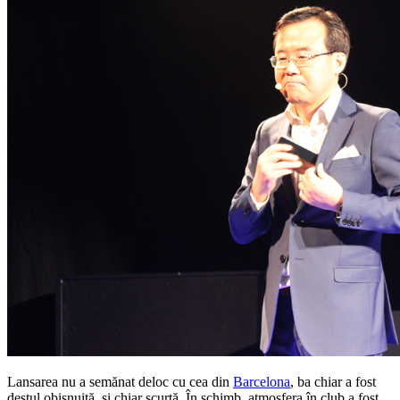
Lansarea nu a semănat deloc cu cea din
Barcelona
, ba chiar a fost
destul obișnuită, și chiar scurtă. În schimb, atmosfera în club a fost