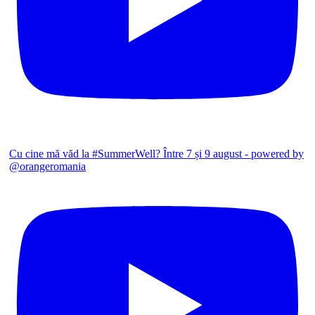
Cu cine mă văd la #SummerWell? Între 7 și 9 august - powered by
@orangeromania