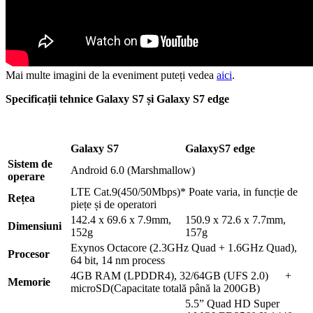
Mai multe imagini de la eveniment puteți vedea
aici
.
Specificații tehnice Galaxy S7 și Galaxy S7 edge
Galaxy S
7
Galaxy
S7 edge
Sistem de
Android 6.0 (Marshmallow)
operare
LTE Cat.9(450/50Mbps)* Poate varia, in funcție de
Rețea
piețe și de operatori
142.4 x 69.6 x 7.9mm,
150.9 x 72.6 x 7.7mm,
Dimensiuni
152g
157g
Exynos Octacore (2.3GHz Quad + 1.6GHz Quad),
Procesor
64 bit, 14 nm process
4GB RAM (LPDDR4), 32/64GB (UFS 2.0) +
Memorie
microSD(Capacitate totală până la 200GB)
5.5” Quad HD Super