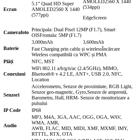
AMOLED2560 X 1440
5.1” Quad HD Super
(534ppi)
Ecran
AMOLED2560 X 1440
(577ppi)
EdgeScreen
Principala: Dual Pixel 12MP (F1.7), Smart
Camerafoto
OISFrontala: 5MP (F1.7)
3,000mAh
3,600mAh
Baterie
Fast Charging prin cablu și wirelessÎncărcare
Wireless compatibilă cu WPC și PMA
Plăți
NFC, MST
WiFi 802.11 a/b/g/n/ac (2.4/5GHz), MIMO,
Conexiuni
Bluetooth®
v 4.2 LE, ANT+, USB 2.0, NFC,
Location
Accelerometru, Senzor de proximitate, RGB Light,
Senzor geo-magnetic, Gyro,Senzor de amprentă,
Senzori
Barometru, Hall, HRM- Senzor de monitorizare a
pulsului
IP Code
IP68
MP3, M4A, 3GA, AAC, OGG, OGA, WAV,
WMA, AMR,
Audio
AWB, FLAC, MID, MIDI, XMF, MXMF, IMY,
RTTTL, RTX, OTA