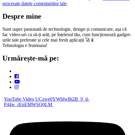
procesate datele comentariilor tale
.
Despre mine
Sunt super pasionată de technologie, design și comunicare, așa că
fac video-uri ca să-ți arăt, pe înțelesul tău, cum funcționează gadget-
urile tale preferate și cele mai fresh aplicații 🚀📱
Tehnologia e frumoasa!
Urmărește-mă pe:
YouTube Video UCzwe0YWblwBt2B_9_d-
P44w_rEnEMWSQ0LM