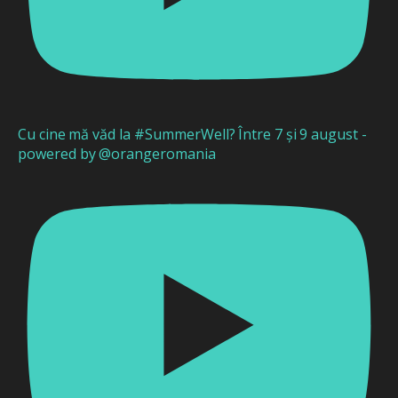
Cu cine mă văd la #SummerWell? Între 7 și 9 august -
powered by @orangeromania