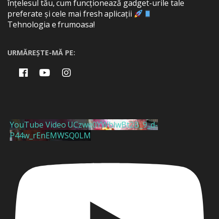
înțelesul tău, cum funcționează gadget-urile tale
preferate și cele mai fresh aplicații
Tehnologia e frumoasa!
URMĂREȘTE-MĂ PE:
YouTube Video UCzwe0YWblwBt2B_9_d-
P44w_rEnEMWSQ0LM