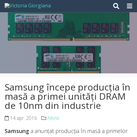
Skip
to
content
Samsung începe producția în
masă a primei unități DRAM
de 10nm din industrie
14 apr. 2016
Altele
Samsung
a anunțat producția în masă a primelor