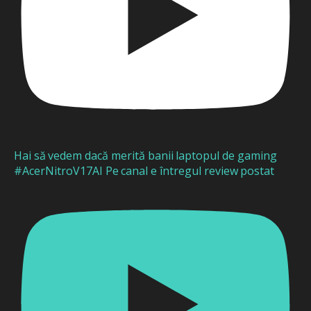
Hai să vedem dacă merită banii laptopul de gaming
#AcerNitroV17AI Pe canal e întregul review postat