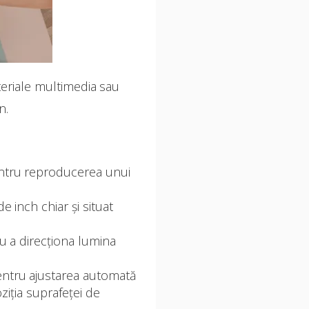
ateriale multimedia sau
n.
pentru reproducerea unui
 inch chiar și situat
ru a direcționa lumina
entru ajustarea automată
ziția suprafeței de