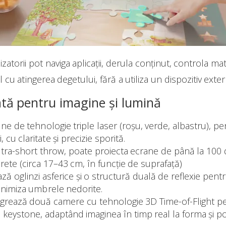
izatorii pot naviga aplicații, derula conținut, controla m
l cu atingerea degetului, fără a utiliza un dispozitiv exter
tă pentru imagine și lumină
ne de tehnologie triple laser (roșu, verde, albastru), 
 cu claritate și precizie sporită.
ltra-short throw, poate proiecta ecrane de până la 100 de
ete (circa 17–43 cm, în funcție de suprafață)
ază oglinzi asferice și o structură duală de reflexie pent
minimiza umbrele nedorite.
egrează două camere cu tehnologie 3D Time-of-Flight p
ția keystone, adaptând imaginea în timp real la forma și po