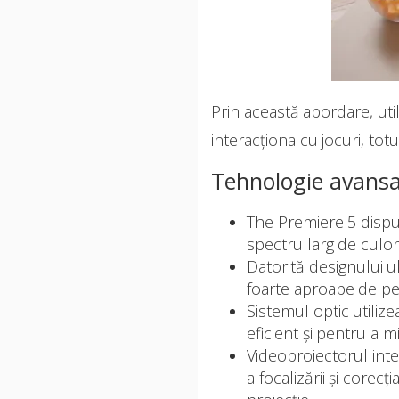
Prin această abordare, util
interacționa cu jocuri, totu
Tehnologie avansa
The Premiere 5 dispu
spectru larg de culori,
Datorită designului u
foarte aproape de per
Sistemul optic utilize
eficient și pentru a 
Videoproiectorul int
a focalizării și corec