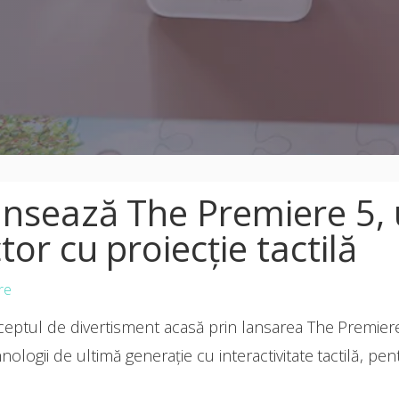
nsează The Premiere 5,
or cu proiecție tactilă
re
ptul de divertisment acasă prin lansarea The Premiere
ologii de ultimă generație cu interactivitate tactilă, pe