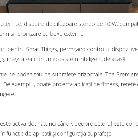
uternice, dispune de difuzoare stereo de 10 W, compati
 prin sincronizare cu boxe externe.
t pentru SmartThings, permițând controlul dispozitivelo
 și integrarea într-un ecosistem inteligent de acasă.
iecție pe podea sau pe suprafețe orizontale, The Premier
. De exemplu, poate proiecta aplicații de fitness, rețete d
ingere.
 este activă doar atunci când videoproiectorul este cone
în funcție de aplicații și configurația suprafeței.