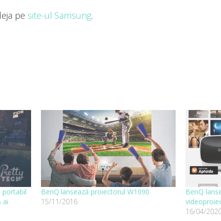
deja pe
site-ul Samsung
.
 portabil
BenQ lansează proiectorul W1090
BenQ lanse
 ai
15/11/2016
videoproie
16/04/202