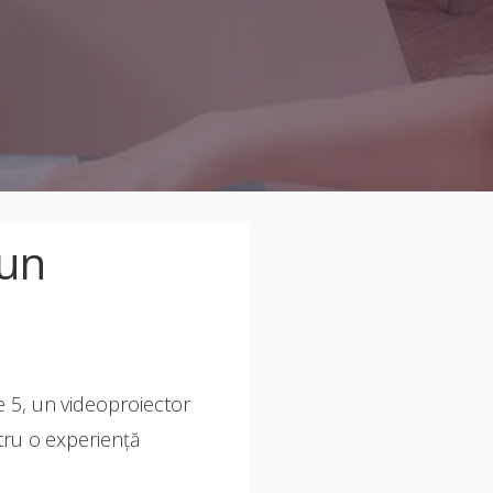
 un
 5, un videoproiector
ntru o experiență