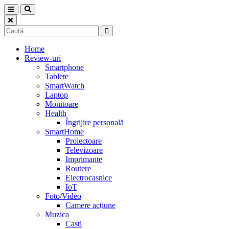
Skip
to
content
Caută
după:
Home
Review-uri
Smartphone
Tablete
SmartWatch
Laptop
Monitoare
Health
Îngrijire personală
SmartHome
Proiectoare
Televizoare
Imprimante
Routere
Electrocasnice
IoT
Foto/Video
Camere acțiune
Muzica
Casti