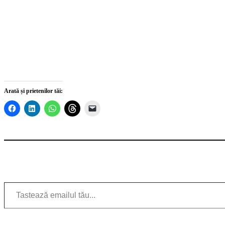
Arată și prietenilor tăi:
Tastează emailul tău...