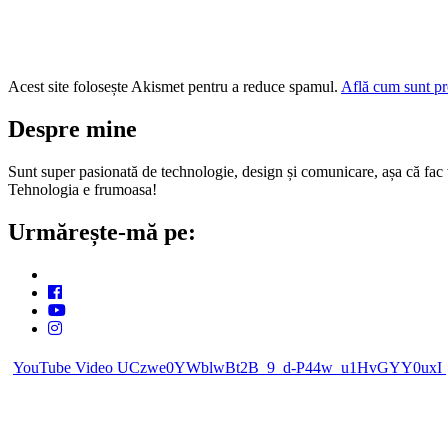
Acest site folosește Akismet pentru a reduce spamul.
Află cum sunt pro
Despre mine
Sunt super pasionată de technologie, design și comunicare, așa că fac vi
Tehnologia e frumoasa!
Urmărește-mă pe:
YouTube Video UCzwe0YWblwBt2B_9_d-P44w_u1HvGYY0uxI