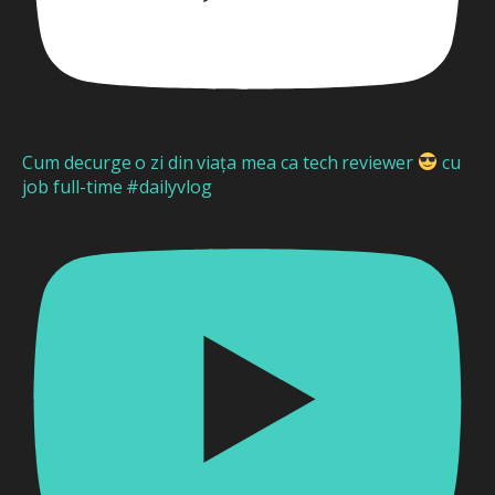
Cum decurge o zi din viața mea ca tech reviewer
cu
job full-time #dailyvlog