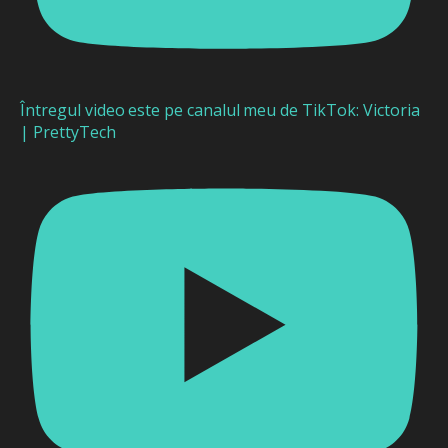
Întregul video este pe canalul meu de TikTok: Victoria
| PrettyTech