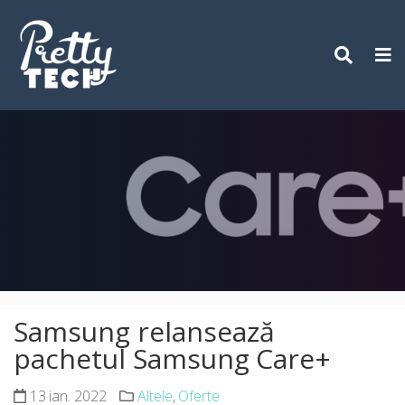
Skip
to
content
Samsung relansează
pachetul Samsung Care+
13 ian. 2022
Altele
,
Oferte