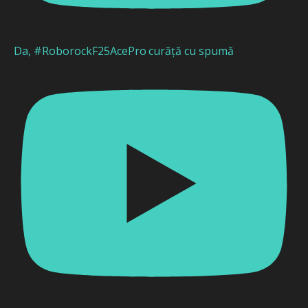
Da, #RoborockF25AcePro curăță cu spumă