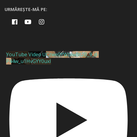
URMĂREȘTE-MĂ PE:
YouTube Video UCzwe0YWblwBt2B_9_d-
P44w_u1HvGYY0uxI