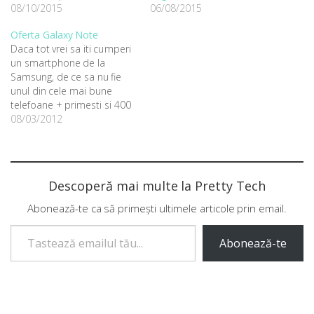
08/10/2015
06/08/2015
Oferta Galaxy Note
Daca tot vrei sa iti cumperi
un smartphone de la
Samsung, de ce sa nu fie
unul din cele mai bune
telefoane + primesti si 400
lei inapoi
08/03/2012
http://www.facebook.com/events/183486628432533/
Cumpara un Samsung
GALAXY Note intre 5 martie
si 15 aprilie si vei primi
Descoperă mai multe la Pretty Tech
cadou 400 de lei pe un
card…
Abonează-te ca să primești ultimele articole prin email.
Tastează emailul tău...
Abonează-te