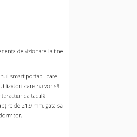
iența de vizionare la tine
nul smart portabil care
ilizatorii care nu vor să
teracțiunea tactilă
subțire de 21.9 mm, gata să
 dormitor,