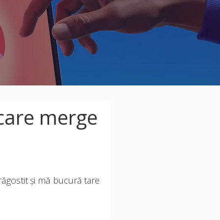
care merge
răgostit și mă bucură tare