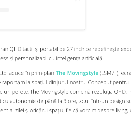
an QHD tactil și portabil de 27 inch ce redefinește exper
less și personalizabil cu inteligența artificială
Ltd. aduce în prim-plan
The Movingstyle
(LSM7F), ecra
aportăm la spațiul din jurul nostru. Conceput pentru ut
u de un perete, The Movingstyle combină rezoluția QHD, in
ernă cu autonomie de până la 3 ore, totul într-un design 
 al zilei și oricărui spațiu, fie că vorbim despre living,