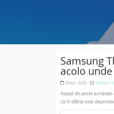
Samsung Th
acolo unde
24 iun. 2026
Tablete
,
T
Aștept de peste jumătate d
că în sfârșit este disponibil 