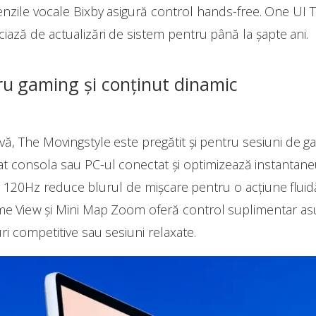
enzile vocale Bixby asigură control hands-free. One UI 
ciază de actualizări de sistem pentru până la șapte ani.
u gaming și conținut dinamic
ivă, The Movingstyle este pregătit și pentru sesiuni d
 consola sau PC-ul conectat și optimizează instantaneu
 120Hz reduce blurul de mișcare pentru o acțiune flui
e View și Mini Map Zoom oferă control suplimentar asu
uri competitive sau sesiuni relaxate.