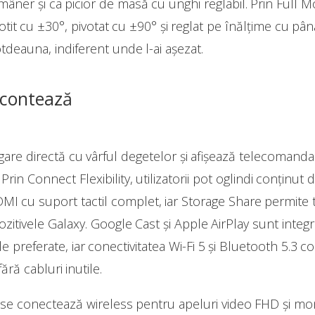
âner și ca picior de masă cu unghi reglabil. Prin Full 
rotit cu ±30°, pivotat cu ±90° și reglat pe înălțime cu pân
tdeauna, indiferent unde l-ai așezat.
 contează
igare directă cu vârful degetelor și afișează telecomand
 Prin Connect Flexibility, utilizatorii pot oglindi conțin
MI cu suport tactil complet, iar Storage Share permite t
zitivele Galaxy. Google Cast și Apple AirPlay sunt integ
iile preferate, iar conectivitatea Wi-Fi 5 și Bluetooth 5.
ără cabluri inutile.
 se conectează wireless pentru apeluri video FHD și m