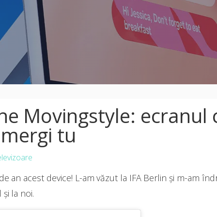
e Movingstyle: ecranul 
 mergi tu
elevizoare
e an acest device! L-am văzut la IFA Berlin și m-am înd
și la noi.