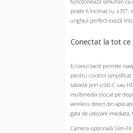
funcționează simultan ca m
poate fi înclinat cu ±35°, 
unghiul perfect există înto
Conectat la tot ce
Ecranul tactil permite nav
pentru control simplificat.
tabletă prin USB-C sau HD
multimedia stocat pe dispo
wireless direct din aplicaț
gata de utilizare imediată, f
Camera opțională Slim-Fit