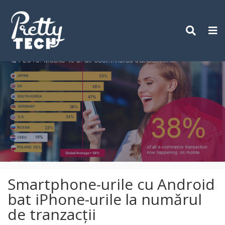
Skip
to
content
Smartphone-urile cu Android
bat iPhone-urile la numărul
de tranzacții