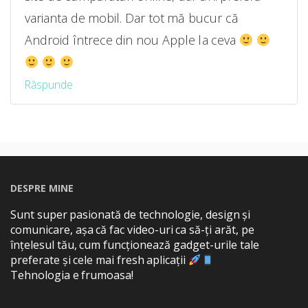
varianta de mobil. Dar tot mă bucur că
Android întrece din nou Apple la ceva
Răspunde
DESPRE MINE
Sunt super pasionată de technologie, design și
comunicare, așa că fac video-uri ca să-ți arăt, pe
înțelesul tău, cum funcționează gadget-urile tale
preferate și cele mai fresh aplicații
Tehnologia e frumoasa!