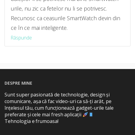
urile, nu zic ca fetelor nu li se potrivesc.
Recunosc ca ceasurile SmartWatch devin din
ce în ce mai inteligente.
Răspunde
DESPRE MINE
Sunt super pasionată de technologie, design și
comunicare, așa că fac video-uri ca să-ți arăt, pe
înțelesul tău, cum funcționează gadget-urile tale
preferate și cele mai fresh aplicații
Tehnologia e frumoasa!