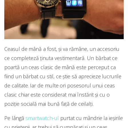
Ceasul de mână a fost, și va rămâne, un accesoriu
ce completeză ținuta vestimentară. Un bărbat ce
poartă un ceas clasic de mână este perceput ca
fiind un bărbat cu stil, ce știe să aprecieze lucrurile
de calitate. Iar de multe ori posesorul unui ceas
clasic chiar este considerat mai înstărit și cu o
poziție socială mai bună față de ceilalți.
Pe lângă
smartwatch-ul
purtat cu mândrie la ieșirile
cu prietenii, ar trebui să cumpărați și un ceas