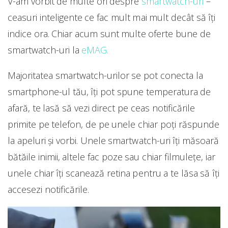
V-am vorbit de multe ori despre
smartwatch-uri
–
ceasuri inteligente ce fac mult mai mult decât să îți
indice ora. Chiar acum sunt multe oferte bune de
smartwatch-uri la
eMAG.
Majoritatea smartwatch-urilor se pot conecta la
smartphone-ul tău, îți pot spune temperatura de
afară, te lasă să vezi direct pe ceas notificările
primite pe telefon, de pe unele chiar poți răspunde
la apeluri și vorbi. Unele smartwatch-uri îți măsoară
bătăile inimii, altele fac poze sau chiar filmulețe, iar
unele chiar îți scanează retina pentru a te lăsa să îți
accesezi notificările.