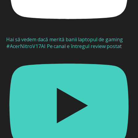
Hai să vedem dacă merită banii laptopul de gaming
#AcerNitroV17AI Pe canal e întregul review postat