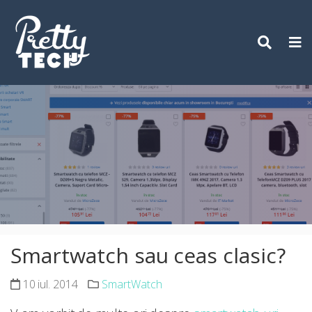
Skip
to
content
Smartwatch sau ceas clasic?
10 iul. 2014
SmartWatch