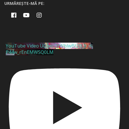
URMĂREȘTE-MĂ PE:
YouTube Video UCzwe0YWblwBt2B_9_d-
P44w_rEnEMWSQ0LM