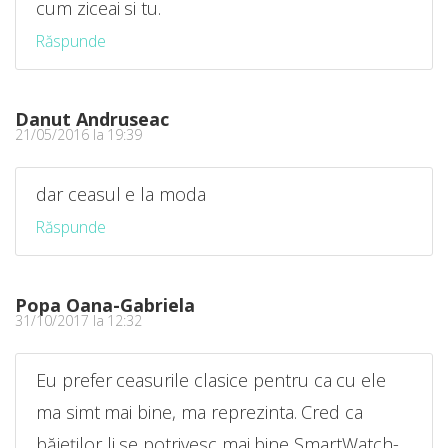
cum ziceai si tu.
Răspunde
Danut Andruseac
21/05/2016 la 19:39
dar ceasul e la moda
Răspunde
Popa Oana-Gabriela
31/10/2017 la 12:32
Eu prefer ceasurile clasice pentru ca cu ele
ma simt mai bine, ma reprezinta. Cred ca
băieților li se potrivesc mai bine SmartWatch-