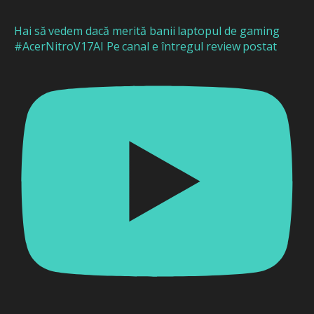
Hai să vedem dacă merită banii laptopul de gaming
#AcerNitroV17AI Pe canal e întregul review postat