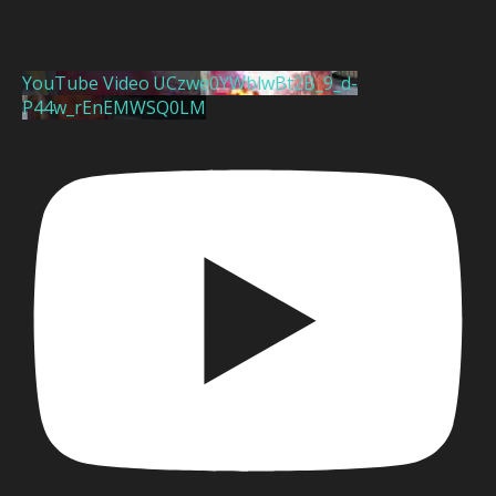
YouTube Video UCzwe0YWblwBt2B_9_d-
P44w_rEnEMWSQ0LM