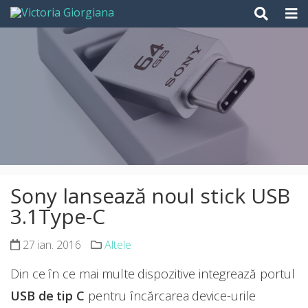
Skip
to
content
Sony lansează noul stick USB
3.1Type-C
27 ian. 2016
Altele
Din ce în ce mai multe dispozitive integrează portul
USB de tip C
pentru încărcarea device-urile