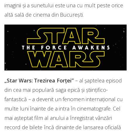
imaginii și a sunetului este una cu mult peste orice
altă sală de cinema din București.
„Star Wars: Trezirea Forţei”
– al şaptelea episod
din cea mai populară saga epică şi ştiinţifico-
fantastică – a devenit un fenomen internaţional cu
multe luni înainte de a intra în cinematografe. Cel
mai aşteptat film al anului a înregistrat vânzări
record de bilete încă dinainte de lansarea oficială