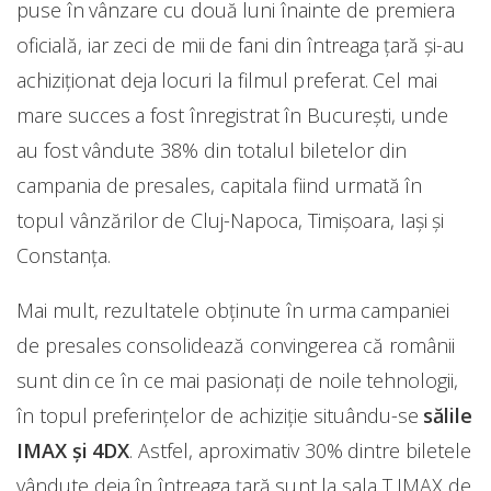
puse în vânzare cu două luni înainte de premiera
oficială, iar zeci de mii de fani din întreaga ţară şi-au
achiziţionat deja locuri la filmul preferat. Cel mai
mare succes a fost înregistrat în Bucureşti, unde
au fost vândute 38% din totalul biletelor din
campania de presales, capitala fiind urmată în
topul vânzărilor de Cluj-Napoca, Timişoara, Iaşi şi
Constanţa.
Mai mult, rezultatele obţinute în urma campaniei
de presales consolidează convingerea că românii
sunt din ce în ce mai pasionaţi de noile tehnologii,
în topul preferinţelor de achiziţie situându-se
sălile
IMAX şi 4DX
. Astfel, aproximativ 30% dintre biletele
vândute deja în întreaga ţară sunt la sala T IMAX de