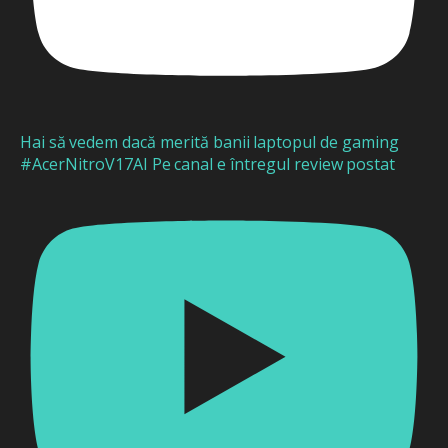
Hai să vedem dacă merită banii laptopul de gaming
#AcerNitroV17AI Pe canal e întregul review postat