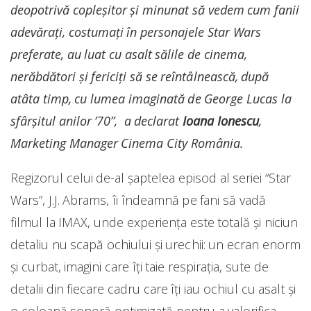
deopotrivă copleşitor şi minunat să vedem cum fanii
adevăraţi, costumaţi în personajele Star Wars
preferate, au luat cu asalt sălile de cinema,
nerăbdători şi fericiţi să se reîntâlnească, după
atâta timp, cu lumea imaginată de George Lucas la
sfârşitul anilor ’70”, a declarat
Ioana Ionescu
,
Marketing Manager Cinema City România.
Regizorul celui de-al şaptelea episod al seriei “Star
Wars”, J.J. Abrams, îi îndeamnă pe fani să vadă
filmul la IMAX, unde experienţa este totală şi niciun
detaliu nu scapă ochiului şi urechii: un ecran enorm
şi curbat, imagini care îţi taie respiraţia, sute de
detalii din fiecare cadru care îţi iau ochiul cu asalt şi
o coloană sonoră optimizată pentru a valorifica