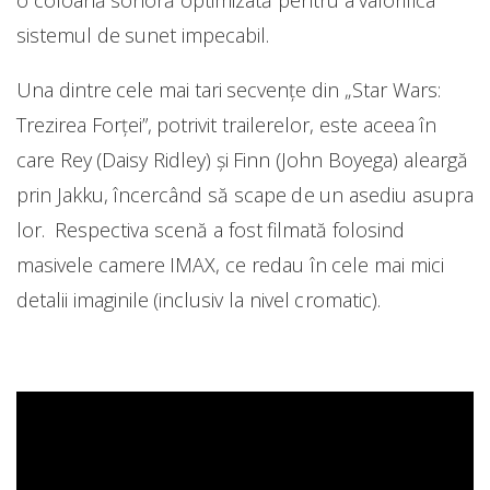
sistemul de sunet impecabil.
Una dintre cele mai tari secvenţe din „Star Wars:
Trezirea Forţei”, potrivit trailerelor, este aceea în
care Rey (Daisy Ridley) şi Finn (John Boyega) aleargă
prin Jakku, încercând să scape de un asediu asupra
lor. Respectiva scenă a fost filmată folosind
masivele camere IMAX, ce redau în cele mai mici
detalii imaginile (inclusiv la nivel cromatic).