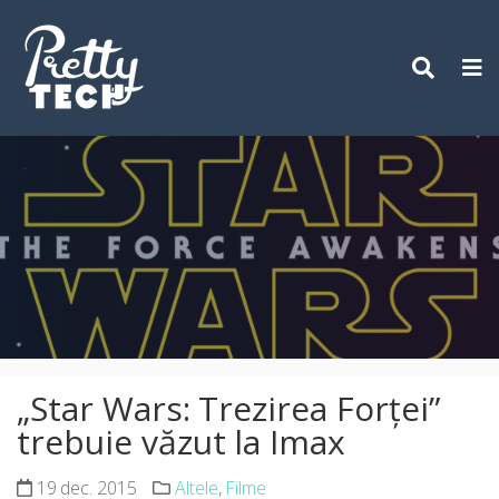
Skip
to
content
„Star Wars: Trezirea Forţei”
trebuie văzut la Imax
19 dec. 2015
Altele
,
Filme