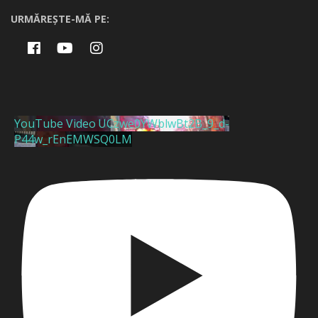
URMĂREȘTE-MĂ PE:
YouTube Video UCzwe0YWblwBt2B_9_d-
P44w_rEnEMWSQ0LM