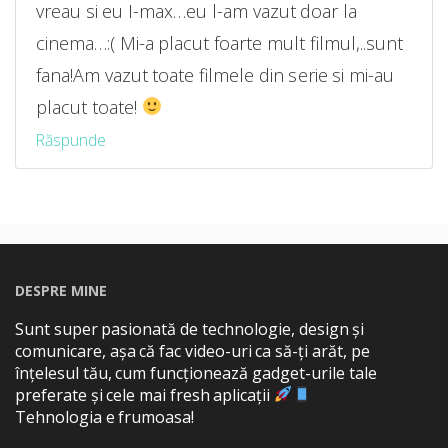
vreau si eu I-max…eu l-am vazut doar la
cinema…:( Mi-a placut foarte mult filmul,..sunt
fana!Am vazut toate filmele din serie si mi-au
placut toate!
Răspunde
DESPRE MINE
Sunt super pasionată de technologie, design și
comunicare, așa că fac video-uri ca să-ți arăt, pe
înțelesul tău, cum funcționează gadget-urile tale
preferate și cele mai fresh aplicații
Tehnologia e frumoasa!