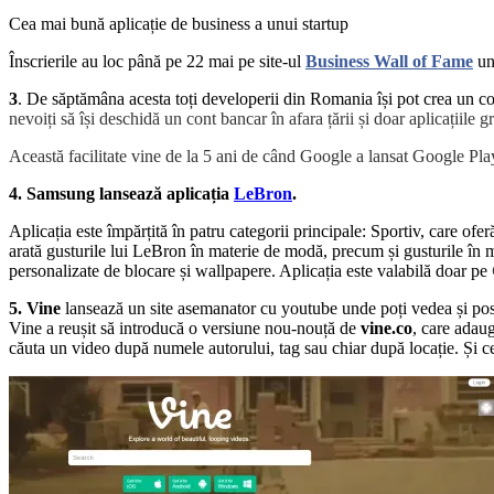
Cea mai bună aplicație de business a unui startup
Înscrierile au loc până pe 22 mai pe site-ul
Business Wall of Fame
und
3
. De săptămâna acesta toți developerii din Romania își pot crea un c
nevoiți să își deschidă un cont bancar în afara țării și doar aplicațiile
Această facilitate vine de la 5 ani de când Google a lansat Google P
4. Samsung lansează aplicația
LeBron
.
Aplicația este împărțită în patru categorii principale: Sportiv, care of
arată gusturile lui LeBron în materie de modă, precum și gusturile în m
personalizate de blocare și wallpapere. Aplicația este valabilă doar pe
5. Vine
lansează un site asemanator cu youtube unde poți vedea și posta
Vine a reușit să introducă o versiune nou-nouță de
vine.co
, care adaug
căuta un video după numele autorului, tag sau chiar după locație. Și cel