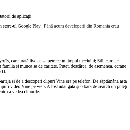
torii de aplicații.
in store-ul Google Play.
Până acum developerii din Romania erau
ffs, care arată live ce se petrece în timpul meciului; Stil, care ne
n familia și munca sa de caritate. Puteți descărca, de asemenea, ecrane
 II
.
artaja și de a descoperi clipuri Vine era pe telefon. De săptămâna asta
 clipuri video Vine pe web. A fost adaugată și o bară de search un puteți
ntru a vedea clipurile.