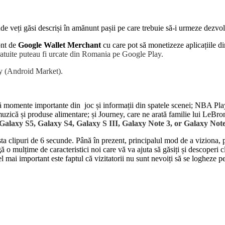
e veți găsi descriși în amănunt pașii pe care trebuie să-i urmeze dezvolta
ont de
Google Wallet Merchant
cu care pot să monetizeze aplicațiile d
 gratuite puteau fi urcate din Romania pe Google Play.
lay (Android Market).
eră momente importante din joc și informații din spatele scenei; NBA Playo
uzică și produse alimentare; și Journey, care ne arată familie lui LeBro
Galaxy S5, Galaxy S4, Galaxy S III, Galaxy Note 3, or Galaxy Note
 clipuri de 6 secunde. Până în prezent, principalul mod de a viziona, p
ă o mulțime de caracteristici noi care vă va ajuta să găsiți și descoperi
 mai important este faptul că vizitatorii nu sunt nevoiți să se logheze pe