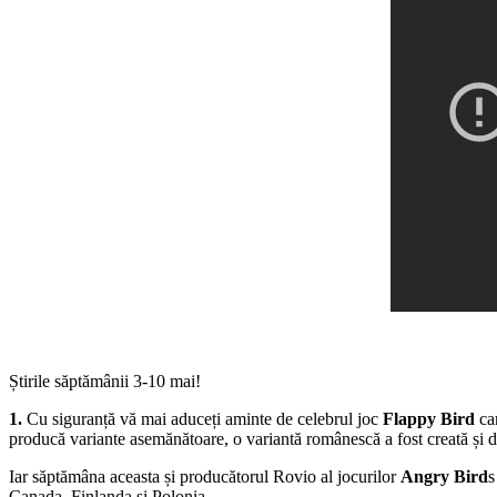
Știrile săptămânii 3-10 mai!
1.
Cu siguranță vă mai aduceți aminte de celebrul joc
Flappy Bird
car
producă variante asemănătoare, o variantă românescă a fost creată și de
Iar săptămâna aceasta și producătorul Rovio al jocurilor
Angry Bird
s
Canada, Finlanda și Polonia.