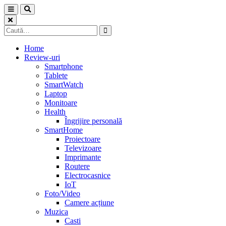
Skip
to
content
Caută
după:
Home
Review-uri
Smartphone
Tablete
SmartWatch
Laptop
Monitoare
Health
Îngrijire personală
SmartHome
Proiectoare
Televizoare
Imprimante
Routere
Electrocasnice
IoT
Foto/Video
Camere acțiune
Muzica
Casti