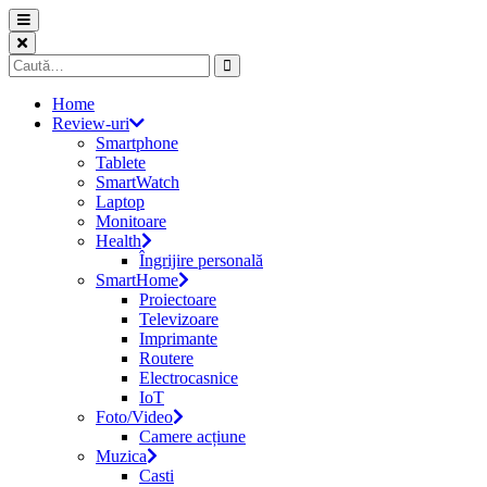
Skip
to
content
Caută
după:
Home
Review-uri
Smartphone
Tablete
SmartWatch
Laptop
Monitoare
Health
Îngrijire personală
SmartHome
Proiectoare
Televizoare
Imprimante
Routere
Electrocasnice
IoT
Foto/Video
Camere acțiune
Muzica
Casti