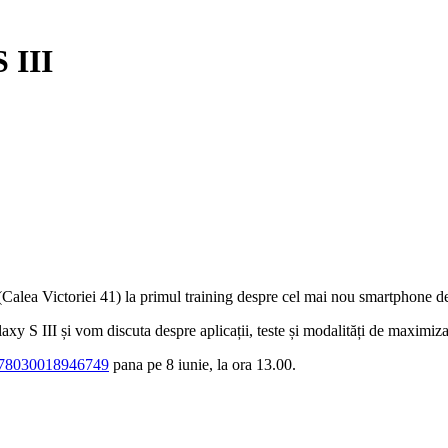
 III
 (Calea Victoriei 41) la primul training despre cel mai nou smartphone d
axy S III și vom discuta despre aplicații, teste și modalități de maximiza
_278030018946749
pana pe 8 iunie, la ora 13.00.