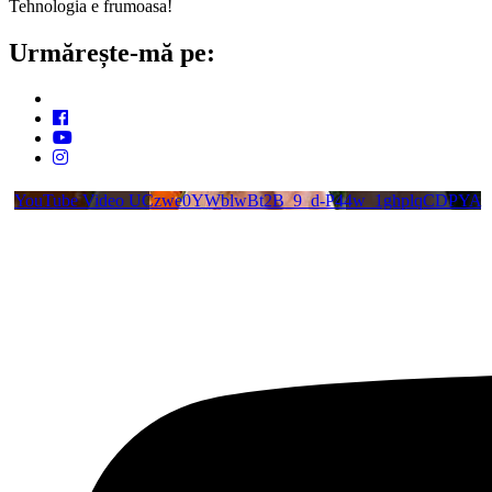
Tehnologia e frumoasa!
Urmărește-mă pe:
YouTube Video UCzwe0YWblwBt2B_9_d-P44w_1ghplqCDPYA