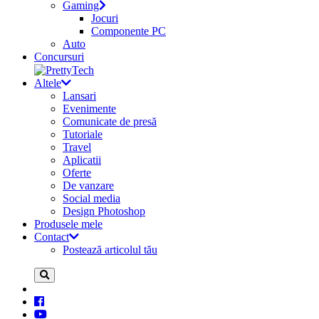
Gaming
Jocuri
Componente PC
Auto
Concursuri
Altele
Lansari
Evenimente
Comunicate de presă
Tutoriale
Travel
Aplicatii
Oferte
De vanzare
Social media
Design Photoshop
Produsele mele
Contact
Postează articolul tău