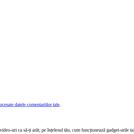
cesate datele comentariilor tale
.
deo-uri ca să-ți arăt, pe înțelesul tău, cum funcționează gadget-urile tal