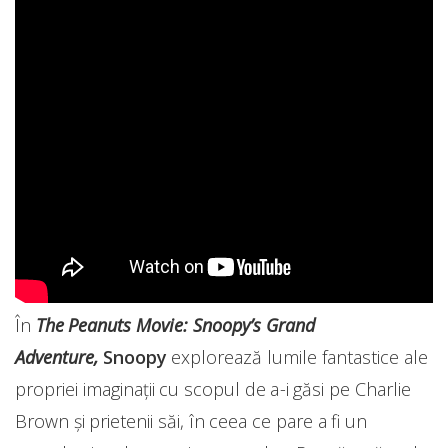
În
The Peanuts Movie: Snoopy’s Grand
Adventure,
Snoopy
explorează lumile fantastice ale
propriei imaginații cu scopul de a-i găsi pe Charlie
Brown și prietenii săi, în ceea ce pare a fi un