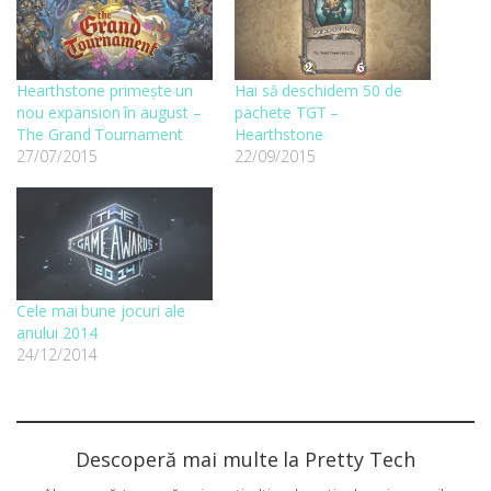
Hearthstone primește un
Hai să deschidem 50 de
nou expansion în august –
pachete TGT –
The Grand Tournament
Hearthstone
27/07/2015
22/09/2015
Cele mai bune jocuri ale
anului 2014
24/12/2014
Descoperă mai multe la Pretty Tech