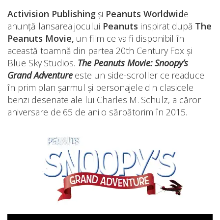
Activision Publishing
și
Peanuts Worldwid
e
anunță lansarea jocului
Peanuts
inspirat după
The
Peanuts Movie,
un film ce va fi disponibil în
această toamnă din partea 20th Century Fox și
Blue Sky Studios.
The Peanuts Movie: Snoopy’s
Grand Adventure
este un side-scroller ce readuce
în prim plan șarmul și personajele din clasicele
benzi desenate ale lui Charles M. Schulz, a căror
aniversare de 65 de ani o sărbătorim în 2015.