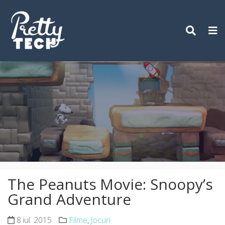
Skip
to
content
The Peanuts Movie: Snoopy’s
Grand Adventure
8 iul. 2015
Filme
,
Jocuri