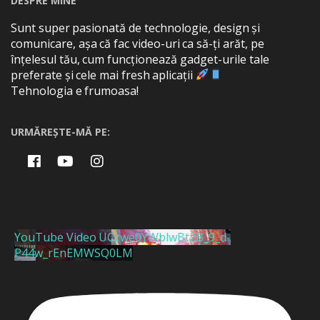
DESPRE MINE
Sunt super pasionată de technologie, design și
comunicare, așa că fac video-uri ca să-ți arăt, pe
înțelesul tău, cum funcționează gadget-urile tale
preferate și cele mai fresh aplicații
Tehnologia e frumoasa!
URMĂREȘTE-MĂ PE:
YouTube Video UCzwe0YWblwBt2B_9_d-
P44w_rEnEMWSQ0LM