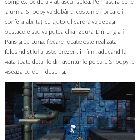
complex joc de-a v-ați ascunselea. Pe măsură ce le
ia urma, Snoopy va dobândi costume noi care îi
conferă abilități cu ajutorul cărora va depăși
obstacole sau va putea chiar zbura. Din junglă în
Paris și pe Lună, fiecare locație este realizată
folosind stilul artistic prezent în film, aducând la
viață toate detaliile din aventurile pe care Snoopy le
visează cu ochii deschiși.