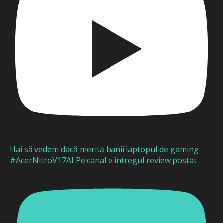
Hai să vedem dacă merită banii laptopul de gaming
#AcerNitroV17AI Pe canal e întregul review postat