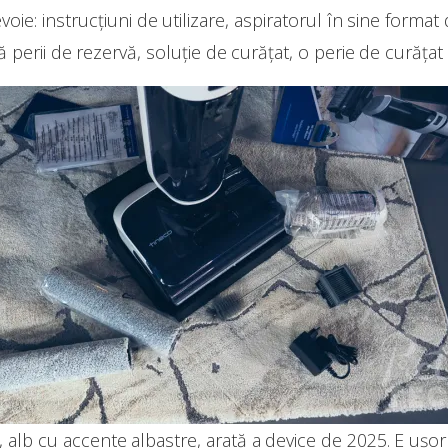
evoie: instrucțiuni de utilizare, aspiratorul în sine forma
perii de rezervă, soluție de curățat, o perie de curățat și
t, alb cu accente albastre, arată a device de 2025. E ușo