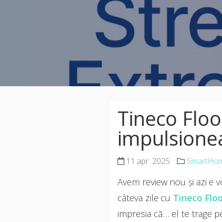
Tineco Floo
impulsionea
11 apr. 2025
SmartHo
Avem review nou și azi e 
câteva zile cu
Tineco Flo
impresia că… el te trage pe