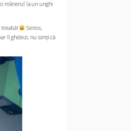
duci mânerul la un unghi
a treabă!
Serios,
oar îl ghidezi, nu simți că