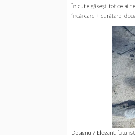
În cutie găsești tot ce ai n
încărcare + curățare, două 
Designul? Elegant, futuris