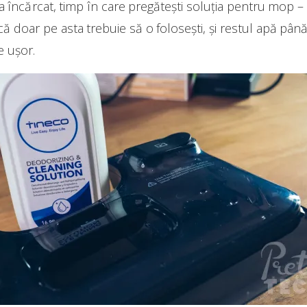
 încărcat, timp în care pregătești soluția pentru mop –
ică doar pe asta trebuie să o folosești, și restul apă pân
e ușor.