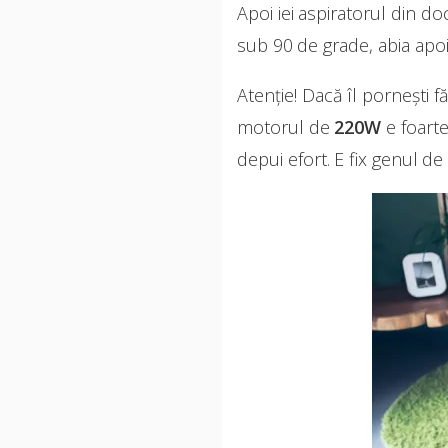
Apoi iei aspiratorul din do
sub 90 de grade, abia apoi
Atenție! Dacă îl pornești f
motorul de
220W
e foarte
depui efort. E fix genul de