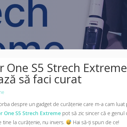
r One S5 Strech Extreme 
ză să faci curat
me
vorba despre un gadget de curățenie care m-a cam luat 
or One S5 Strech Extreme
pot să zic sincer că e genul 
 tine la curățenie, nu invers.
Hai să-ți spun de ce!