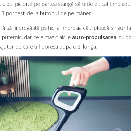
ck, pui piciorul pe partea stângă să ții de el, cât timp a
 îl pornești de la butonul de pe mâner.
ără să fii pregătită psihic, ai impresia că… pleacă singur l
 puternic, dar ce e magic aici e
auto-propulsarea
: tu d
 ajutor pe care ți-l dorești după o zi lungă.