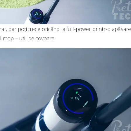
 dar poți trece oricând la full-power printr-o apăsare d
ă mop – util pe covoare.