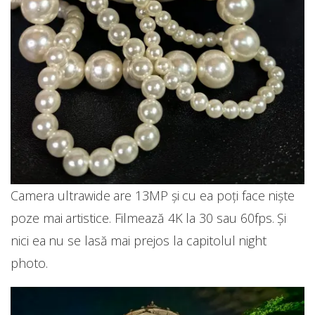
Camera ultrawide are 13MP și cu ea poți face niște
poze mai artistice. Filmează 4K la 30 sau 60fps. Și
nici ea nu se lasă mai prejos la capitolul night
photo.