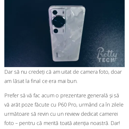
Dar să nu credeți că am uitat de camera foto, doar
am lăsat la final ce era mai bun.
Prefer să vă fac acum o prezentare generală și să
vă arăt poze făcute cu P60 Pro, urmând ca în zilele
următoare să revin cu un review dedicat camerei
foto – pentru că merită toată atenția noastră. Dar!