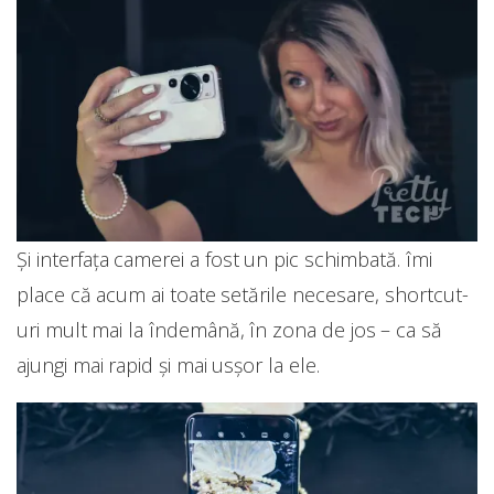
Și interfața camerei a fost un pic schimbată. îmi
place că acum ai toate setările necesare, shortcut-
uri mult mai la îndemână, în zona de jos – ca să
ajungi mai rapid și mai usșor la ele.