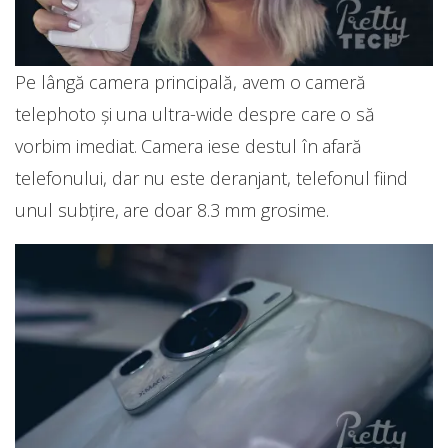
Pe lângă camera principală, avem o cameră
telephoto și una ultra-wide despre care o să
vorbim imediat. Camera iese destul în afară
telefonului, dar nu este deranjant, telefonul fiind
unul subțire, are doar 8.3 mm grosime.