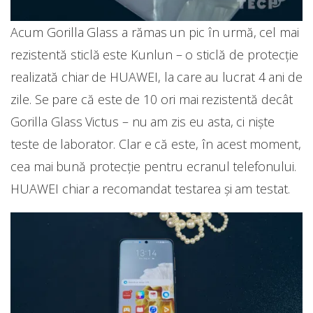
Acum Gorilla Glass a rămas un pic în urmă, cel mai
rezistentă sticlă este Kunlun – o sticlă de protecție
realizată chiar de HUAWEI, la care au lucrat 4 ani de
zile. Se pare că este de 10 ori mai rezistentă decât
Gorilla Glass Victus – nu am zis eu asta, ci niște
teste de laborator. Clar e că este, în acest moment,
cea mai bună protecție pentru ecranul telefonului.
HUAWEI chiar a recomandat testarea și am testat.