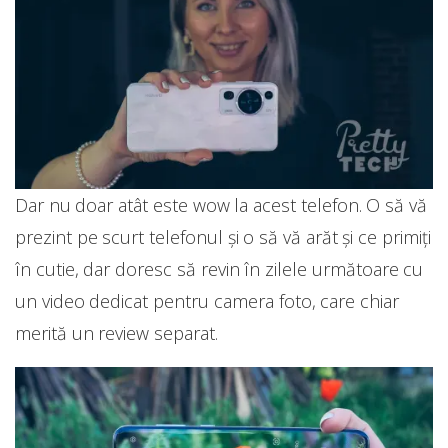
Dar nu doar atât este wow la acest telefon. O să vă
prezint pe scurt telefonul și o să vă arăt și ce primiți
în cutie, dar doresc să revin în zilele următoare cu
un video dedicat pentru camera foto, care chiar
merită un review separat.