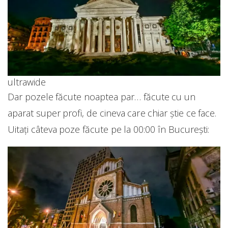
ultrawide
Dar pozele făcute noaptea par… făcute cu un
aparat super profi, de cineva care chiar știe ce face.
Uitați câteva poze făcute pe la 00:00 în București: