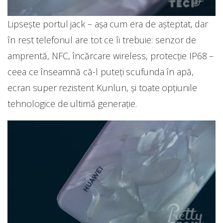
Lipsește portul jack – așa cum era de așteptat, dar
în rest telefonul are tot ce îi trebuie: senzor de
amprentă, NFC, încărcare wireless, protecție IP68 –
ceea ce înseamnă că-l puteți scufunda în apă,
ecran super rezistent Kunlun, și toate opțiunile
tehnologice de ultimă generație.