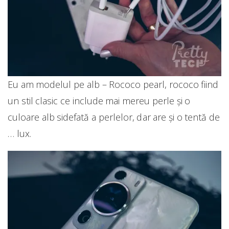
Eu am modelul pe alb – Rococo pearl, rococo fiind
un stil clasic ce include mai mereu perle și o
culoare alb sidefată a perlelor, dar are și o tentă de
… lux.