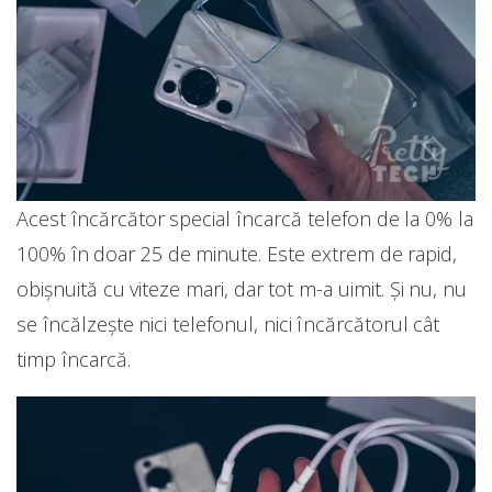
Acest încărcător special încarcă telefon de la 0% la
100% în doar 25 de minute. Este extrem de rapid,
obișnuită cu viteze mari, dar tot m-a uimit. Și nu, nu
se încălzește nici telefonul, nici încărcătorul cât
timp încarcă.