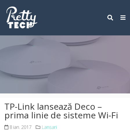
Skip
to
content
TP-Link lansează Deco –
prima linie de sisteme Wi-Fi
8 ian. 2017
Lansari