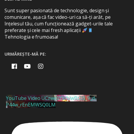
Sunt super pasionată de technologie, design și
comunicare, așa că fac video-uri ca să-ți arăt, pe
înțelesul tău, cum funcționează gadget-urile tale
preferate și cele mai fresh aplicații
Tehnologia e frumoasa!
URMĂREȘTE-MĂ PE:
YouTube Video UCzwe0YWblwBt2B_9_d-
P44w_rEnEMWSQ0LM