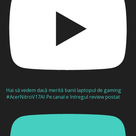
Hai să vedem dacă merită banii laptopul de gaming
#AcerNitroV17AI Pe canal e întregul review postat