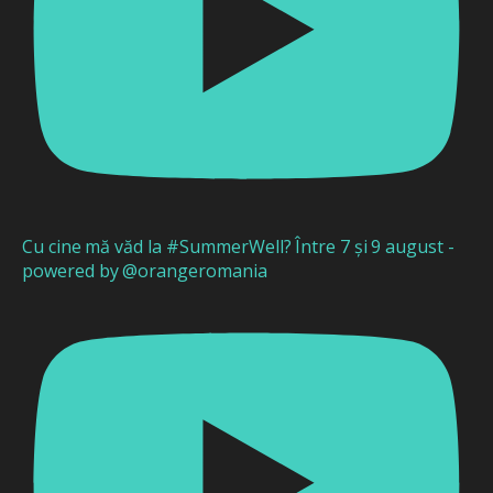
Cu cine mă văd la #SummerWell? Între 7 și 9 august -
powered by @orangeromania