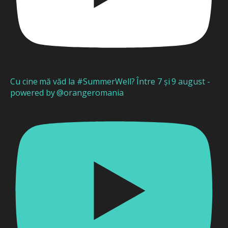
Cu cine mă văd la #SummerWell? Între 7 și 9 august -
powered by @orangeromania