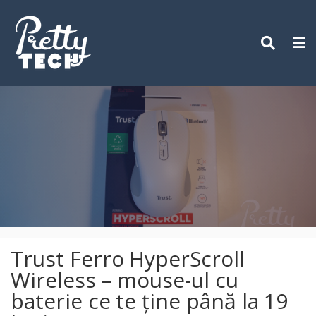
Skip
to
content
Trust Ferro HyperScroll
Wireless – mouse-ul cu
baterie ce te ține până la 19