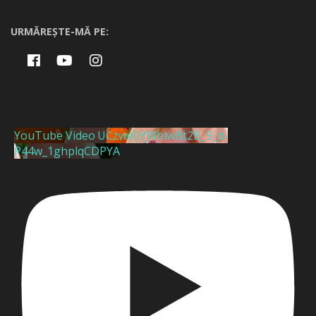
URMĂREȘTE-MĂ PE:
YouTube Video UCzwe0YWblwBt2B_9_d-
P44w_1ghplqCDPYA