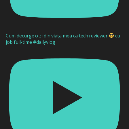
Cum decurge o zi din viața mea ca tech reviewer
cu
job full-time #dailyvlog