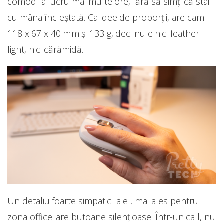
comod la lucru mai multe ore, fără să simți că stai
cu mâna încleștată. Ca idee de proporții, are cam
118 x 67 x 40 mm și 133 g, deci nu e nici feather-
light, nici cărămidă.
Un detaliu foarte simpatic la el, mai ales pentru
zona office: are butoane silențioase. Într-un call, nu