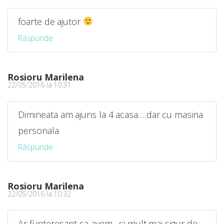
foarte de ajutor
Răspunde
Rosioru Marilena
22/05/2016 la 10:31
Dimineata am ajuns la 4 acasa….dar cu masina
personala
Răspunde
Rosioru Marilena
22/05/2016 la 10:32
Ar fi interesant sa avem…si mult mai sigur de