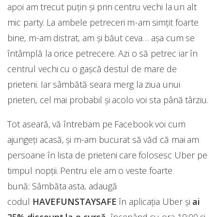
apoi am trecut puțin și prin centru vechi la un alt
mic party. La ambele petreceri m-am simțit foarte
bine, m-am distrat, am și băut ceva… așa cum se
întâmplă la orice petrecere. Azi o să petrec iar în
centrul vechi cu o gașcă destul de mare de
prieteni. Iar sâmbătă seara merg la ziua unui
prieten, cel mai probabil și acolo voi sta până târziu.
Tot aseară, vă întrebam pe Facebook voi cum
ajungeți acasă, și m-am bucurat să văd că mai am
persoane în lista de prieteni care folosesc Uber pe
timpul nopții. Pentru ele am o veste foarte
bună: Sâmbăta asta, adaugă
codul
HAVEFUNSTAYSAFE
în aplicația Uber și
ai