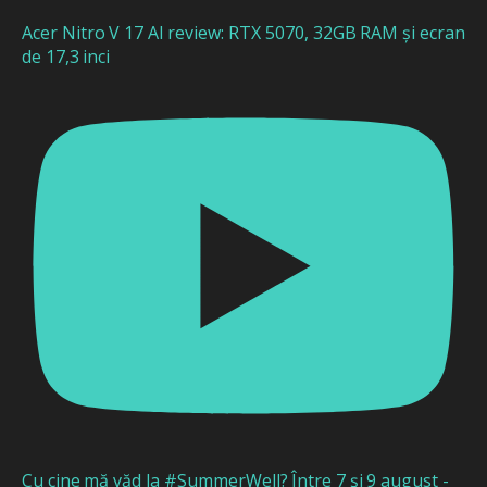
Acer Nitro V 17 AI review: RTX 5070, 32GB RAM și ecran
de 17,3 inci
Cu cine mă văd la #SummerWell? Între 7 și 9 august -