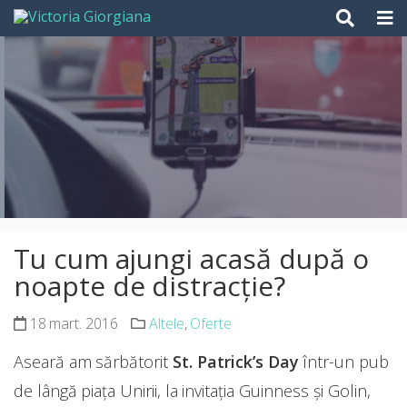
Skip
to
content
Tu cum ajungi acasă după o
noapte de distracție?
18 mart. 2016
Altele
,
Oferte
Aseară am sărbătorit
St. Patrick’s Day
într-un pub
de lângă piața Unirii, la invitația Guinness și Golin,