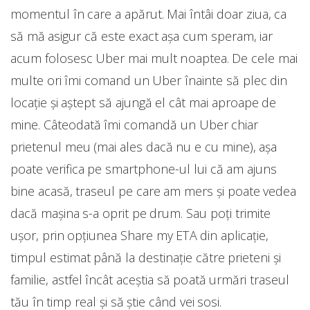
momentul în care a apărut. Mai întâi doar ziua, ca
să mă asigur că este exact așa cum speram, iar
acum folosesc Uber mai mult noaptea. De cele mai
multe ori îmi comand un Uber înainte să plec din
locație și aștept să ajungă el cât mai aproape de
mine. Câteodată îmi comandă un Uber chiar
prietenul meu (mai ales dacă nu e cu mine), așa
poate verifica pe smartphone-ul lui că am ajuns
bine acasă, traseul pe care am mers și poate vedea
dacă mașina s-a oprit pe drum. Sau poți trimite
ușor, prin opțiunea Share my ETA din aplicație,
timpul estimat până la destinaţie către prieteni şi
familie, astfel încât aceştia să poată urmări traseul
tău în timp real şi să ştie când vei sosi.