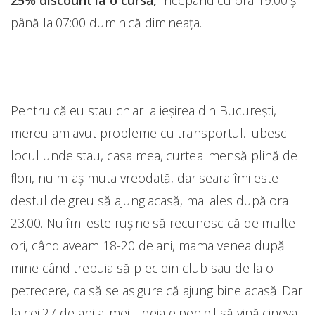
25% discount la o cursă,
începând cu ora 19:00 și
până la 07:00 duminică dimineața.
Pentru că eu stau chiar la ieșirea din București,
mereu am avut probleme cu transportul. Iubesc
locul unde stau, casa mea, curtea imensă plină de
flori, nu m-aș muta vreodată, dar seara îmi este
destul de greu să ajung acasă, mai ales după ora
23.00. Nu îmi este rușine să recunosc că de multe
ori, când aveam 18-20 de ani, mama venea după
mine când trebuia să plec din club sau de la o
petrecere, ca să se asigure că ajung bine acasă. Dar
la cei 27 de ani ai mei… deja e penibil să vină cineva