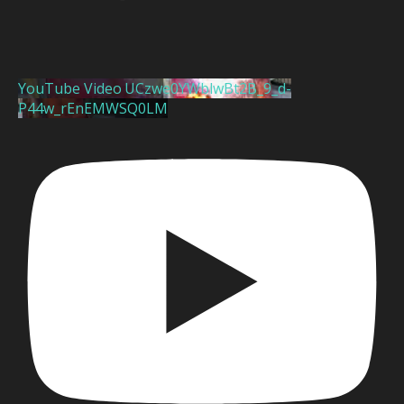
YouTube Video UCzwe0YWblwBt2B_9_d-
P44w_rEnEMWSQ0LM