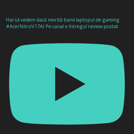
Hai să vedem dacă merită banii laptopul de gaming
#AcerNitroV17AI Pe canal e întregul review postat