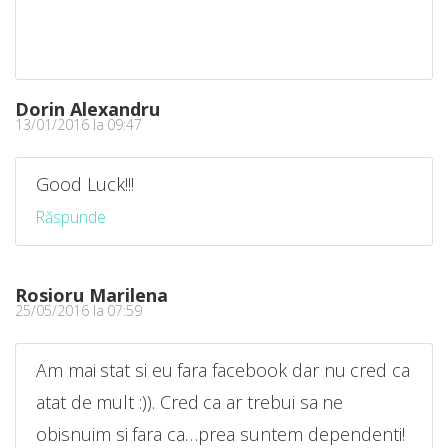
Dorin Alexandru
13/01/2016 la 09:47
Good Luck!!!
Răspunde
Rosioru Marilena
25/05/2016 la 07:59
Am mai stat si eu fara facebook dar nu cred ca
atat de mult :)). Cred ca ar trebui sa ne
obisnuim si fara ca…prea suntem dependenti!