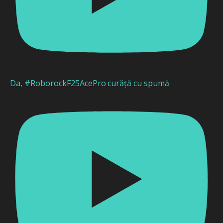
Da, #RoborockF25AcePro curăță cu spumă