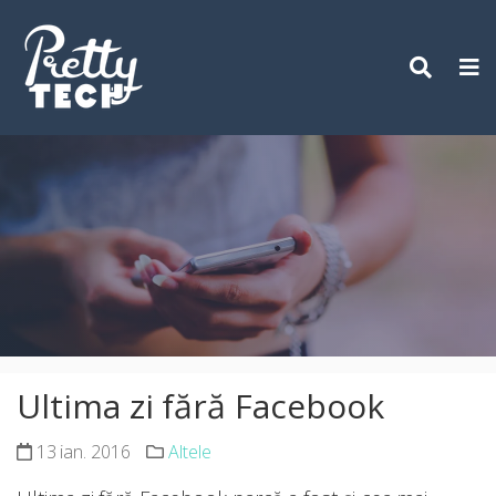
Skip
to
content
Ultima zi fără Facebook
13 ian. 2016
Altele