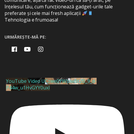
comunicare, așa că fac video-uri ca să-ți arăt, pe
înțelesul tău, cum funcționează gadget-urile tale
preferate și cele mai fresh aplicații
Tehnologia e frumoasa!
URMĂREȘTE-MĂ PE:
YouTube Video UCzwe0YWblwBt2B_9_d-
P44w_u1HvGYY0uxI