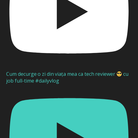
Cum decurge o zi din viața mea ca tech reviewer
cu
job full-time #dailyvlog