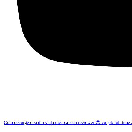
Cum decurge o zi din viața mea ca tech reviewer 😎 cu job full-time