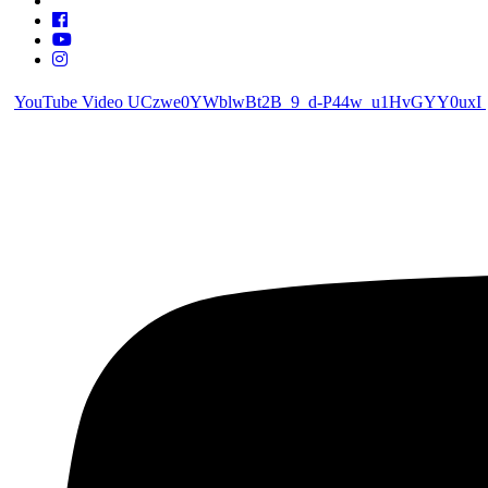
YouTube Video UCzwe0YWblwBt2B_9_d-P44w_u1HvGYY0uxI