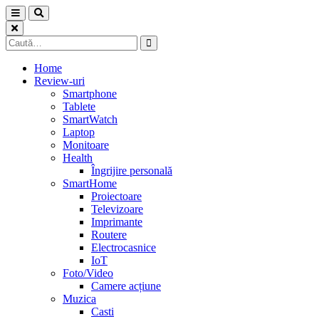
Skip
to
content
Caută
după:
Home
Review-uri
Smartphone
Tablete
SmartWatch
Laptop
Monitoare
Health
Îngrijire personală
SmartHome
Proiectoare
Televizoare
Imprimante
Routere
Electrocasnice
IoT
Foto/Video
Camere acțiune
Muzica
Casti