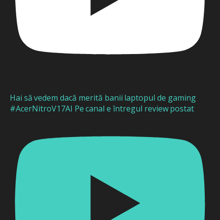
Hai să vedem dacă merită banii laptopul de gaming
#AcerNitroV17AI Pe canal e întregul review postat