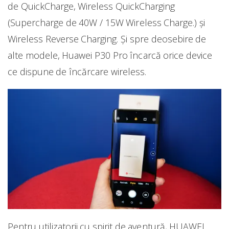
de QuickCharge, Wireless QuickCharging
(Supercharge de 40W / 15W Wireless Charge.) și
Wireless Reverse Charging. Și spre deosebire de
alte modele, Huawei P30 Pro încarcă orice device
ce dispune de încărcare wireless.
Pentru utilizatorii cu spirit de aventură, HUAWEI