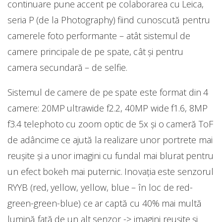
continuare pune accent pe colaborarea cu Leica,
seria P (de la Photography) fiind cunoscută pentru
camerele foto performante – atât sistemul de
camere principale de pe spate, cât și pentru
camera secundară – de selfie.
Sistemul de camere de pe spate este format din 4
camere: 20MP ultrawide f2.2, 40MP wide f1.6, 8MP
f3.4 telephoto cu zoom optic de 5x și o cameră ToF
de adâncime ce ajută la realizare unor portrete mai
reușite și a unor imagini cu fundal mai blurat pentru
un efect bokeh mai puternic. Inovația este senzorul
RYYB (red, yellow, yellow, blue – în loc de red-
green-green-blue) ce ar captă cu 40% mai multă
lumină față de un alt senzor -> imagini reușite și