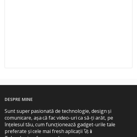
DESPRE MINE
Sunt super pasionată de technologie, design și
comunicare, așa că fac video-uri ca să-ți arăt, pe
înțelesul tău, cum funcționează gadget-urile tale
preferate și cele mai fresh aplicații 🚀📱