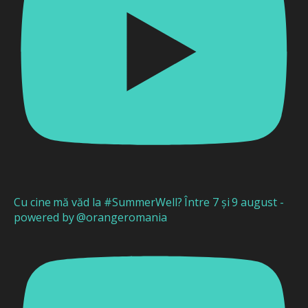
Cu cine mă văd la #SummerWell? Între 7 și 9 august -
powered by @orangeromania