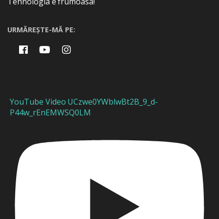
Tehnologia e frumoasa!
URMĂREȘTE-MĂ PE:
YouTube Video UCzwe0YWblwBt2B_9_d-
P44w_rEnEMWSQ0LM